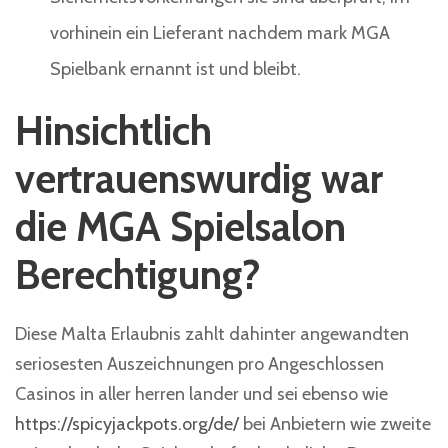
vorhinein ein Lieferant nachdem mark MGA
Spielbank ernannt ist und bleibt.
Hinsichtlich
vertrauenswurdig war
die MGA Spielsalon
Berechtigung?
Diese Malta Erlaubnis zahlt dahinter angewandten
seriosesten Auszeichnungen pro Angeschlossen
Casinos in aller herren lander und sei ebenso wie
https://spicyjackpots.org/de/
bei Anbietern wie zweite