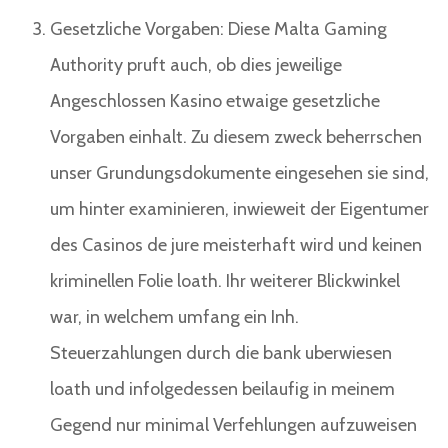
Gesetzliche Vorgaben: Diese Malta Gaming
Authority pruft auch, ob dies jeweilige
Angeschlossen Kasino etwaige gesetzliche
Vorgaben einhalt. Zu diesem zweck beherrschen
unser Grundungsdokumente eingesehen sie sind,
um hinter examinieren, inwieweit der Eigentumer
des Casinos de jure meisterhaft wird und keinen
kriminellen Folie loath. Ihr weiterer Blickwinkel
war, in welchem umfang ein Inh.
Steuerzahlungen durch die bank uberwiesen
loath und infolgedessen beilaufig in meinem
Gegend nur minimal Verfehlungen aufzuweisen