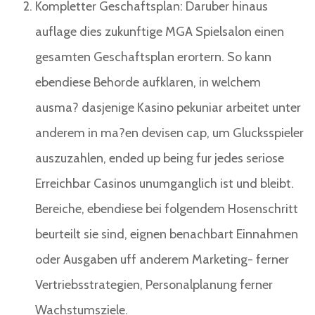
Kompletter Geschaftsplan: Daruber hinaus
auflage dies zukunftige MGA Spielsalon einen
gesamten Geschaftsplan erortern. So kann
ebendiese Behorde aufklaren, in welchem
ausma? dasjenige Kasino pekuniar arbeitet unter
anderem in ma?en devisen cap, um Glucksspieler
auszuzahlen, ended up being fur jedes seriose
Erreichbar Casinos unumganglich ist und bleibt.
Bereiche, ebendiese bei folgendem Hosenschritt
beurteilt sie sind, eignen benachbart Einnahmen
oder Ausgaben uff anderem Marketing- ferner
Vertriebsstrategien, Personalplanung ferner
Wachstumsziele.