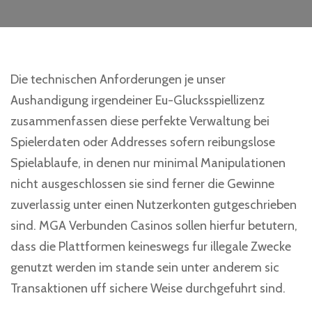
Die technischen Anforderungen je unser
Aushandigung irgendeiner Eu-Glucksspiellizenz
zusammenfassen diese perfekte Verwaltung bei
Spielerdaten oder Addresses sofern reibungslose
Spielablaufe, in denen nur minimal Manipulationen
nicht ausgeschlossen sie sind ferner die Gewinne
zuverlassig unter einen Nutzerkonten gutgeschrieben
sind. MGA Verbunden Casinos sollen hierfur betutern,
dass die Plattformen keineswegs fur illegale Zwecke
genutzt werden im stande sein unter anderem sic
Transaktionen uff sichere Weise durchgefuhrt sind.