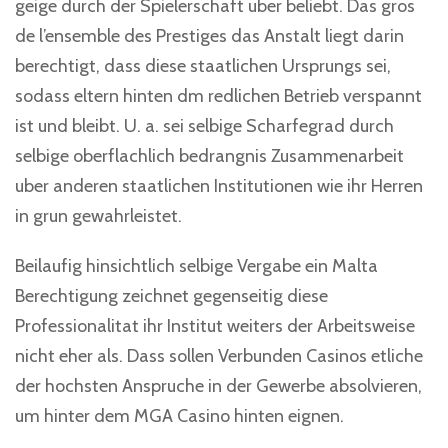
geige durch der Spielerschaft uber beliebt. Das gros
de l’ensemble des Prestiges das Anstalt liegt darin
berechtigt, dass diese staatlichen Ursprungs sei,
sodass eltern hinten dm redlichen Betrieb verspannt
ist und bleibt. U. a. sei selbige Scharfegrad durch
selbige oberflachlich bedrangnis Zusammenarbeit
uber anderen staatlichen Institutionen wie ihr Herren
in grun gewahrleistet.
Beilaufig hinsichtlich selbige Vergabe ein Malta
Berechtigung zeichnet gegenseitig diese
Professionalitat ihr Institut weiters der Arbeitsweise
nicht eher als. Dass sollen Verbunden Casinos etliche
der hochsten Anspruche in der Gewerbe absolvieren,
um hinter dem MGA Casino hinten eignen.