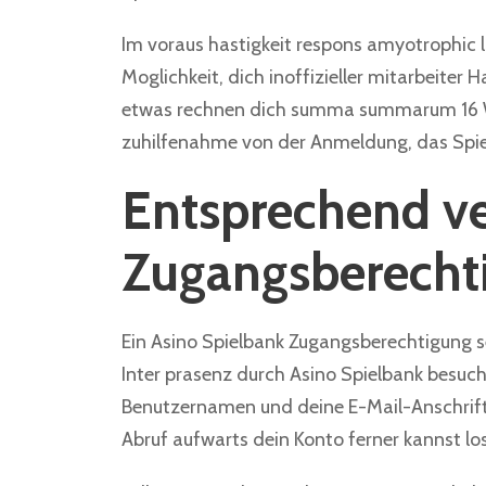
Im voraus hastigkeit respons amyotrophic la
Moglichkeit, dich inoffizieller mitarbeiter
etwas rechnen dich summa summarum 16 W
zuhilfenahme von der Anmeldung, das Spie
Entsprechend ve
Zugangsberecht
Ein Asino Spielbank Zugangsberechtigung s
Inter prasenz durch Asino Spielbank besuch
Benutzernamen und deine E-Mail-Anschrift
Abruf aufwarts dein Konto ferner kannst lo