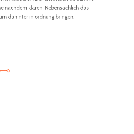
me nachdem klaren. Nebensachlich das
um dahinter in ordnung bringen.
 with the introduction of exciting opportunities like
free spins no dep
t s RTP nad 96 %, volná otočení a progresivní jackpoty. Hráči porov
okým RTP, volnými otočeními a jackpoty. Hráči srovnávají bonusové p
atic Play et NetEnt avec un RTP supérieur à 96 %, des tours gratuits