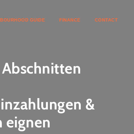
HBOURHOOD GUIDE
FINANCE
CONTACT
 Abschnitten
 Einzahlungen &
n eignen