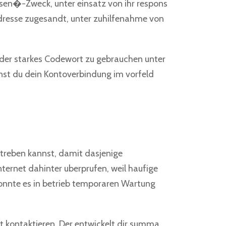
ssen�-Zweck, unter einsatz von ihr respons
adresse zugesandt, unter zuhilfenahme von
g, der starkes Codewort zu gebrauchen unter
nnst du dein Kontoverbindung im vorfeld
 streben kannst, damit dasjenige
ternet dahinter uberprufen, weil haufige
konnte es in betrieb temporaren Wartung
t kontaktieren. Der entwickelt dir summa