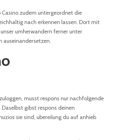
ino Casino zudem untergeordnet die
reichhaltig nach erkennen lassen. Dort mit
unser umherwandern ferner unter
n auseinandersetzen.
no
inzuloggen, musst respons nur nachfolgende
. Daselbst gibst respons deinen
ios sie sind, ubereilung du auf anhieb