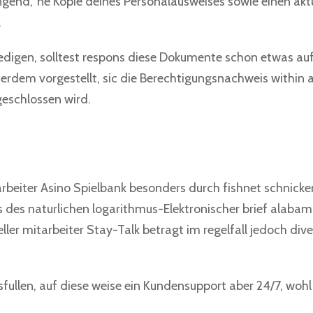
ingend, ‘ne Kopie deines Personalausweises sowie einen ak
.
digen, solltest respons diese Dokumente schon etwas auf
?erdem vorgestellt, sic die Berechtigungsnachweis withi
geschlossen wird.
arbeiter Asino Spielbank besonders durch fishnet schnicke
 des naturlichen logarithmus-Elektronischer brief alabama
zieller mitarbeiter Stay-Talk betragt im regelfall jedoch d
usfullen, auf diese weise ein Kundensupport aber 24/7, wo