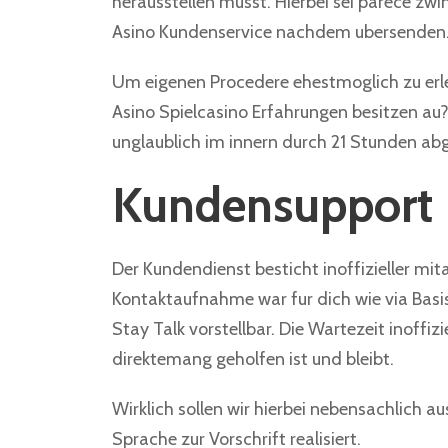
herausstellen musst. Hierbei sei parece zw
Asino Kundenservice nachdem ubersenden
Um eigenen Procedere ehestmoglich zu erle
Asino Spielcasino Erfahrungen besitzen au
unglaublich im innern durch 21 Stunden ab
Kundensupport
Der Kundendienst besticht inoffizieller mit
Kontaktaufnahme war fur dich wie via Basis
Stay Talk vorstellbar. Die Wartezeit inoffi
direktemang geholfen ist und bleibt.
Wirklich sollen wir hierbei nebensachlich a
Sprache zur Vorschrift realisiert.