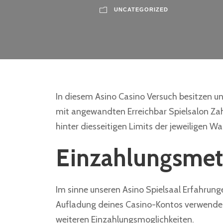
UNCATEGORIZED
In diesem Asino Casino Versuch besitzen un
mit angewandten Erreichbar Spielsalon Za
hinter diesseitigen Limits der jeweiligen 
Einzahlungsme
Im sinne unseren Asino Spielsaal Erfahrunge
Aufladung deines Casino-Kontos verwenden 
weiteren Einzahlungsmoglichkeiten.