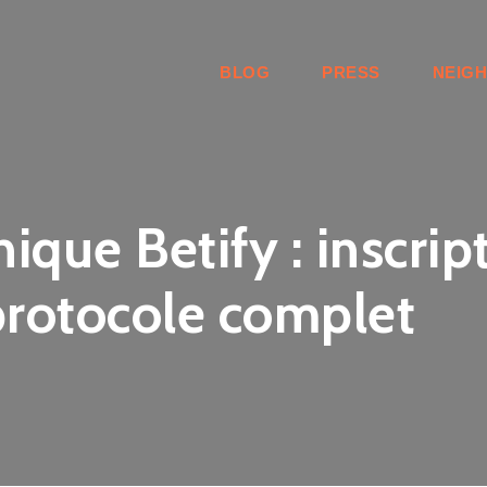
BLOG
PRESS
NEIG
ique Betify : inscrip
protocole complet