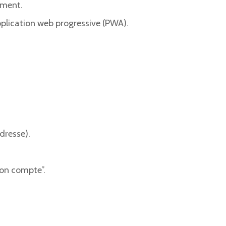
ement.
pplication web progressive (PWA).
dresse).
Mon compte”.