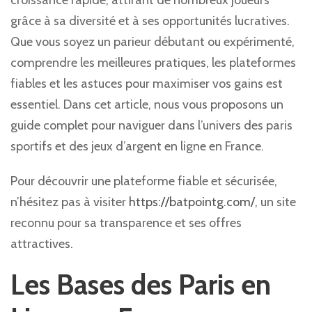
croissance rapide, attirant de nombreux joueurs
grâce à sa diversité et à ses opportunités lucratives.
Que vous soyez un parieur débutant ou expérimenté,
comprendre les meilleures pratiques, les plateformes
fiables et les astuces pour maximiser vos gains est
essentiel. Dans cet article, nous vous proposons un
guide complet pour naviguer dans l’univers des paris
sportifs et des jeux d’argent en ligne en France.
Pour découvrir une plateforme fiable et sécurisée,
n’hésitez pas à visiter
https://batpointg.com/
, un site
reconnu pour sa transparence et ses offres
attractives.
Les Bases des Paris en