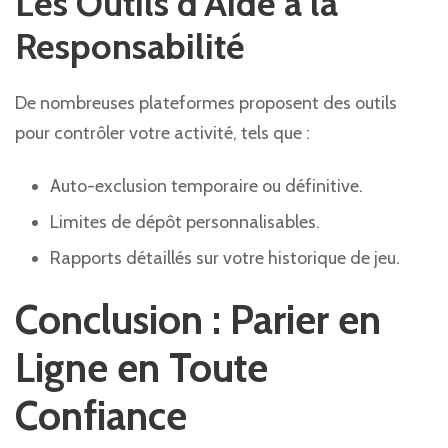
Les Outils d’Aide à la
Responsabilité
De nombreuses plateformes proposent des outils
pour contrôler votre activité, tels que :
Auto-exclusion temporaire ou définitive.
Limites de dépôt personnalisables.
Rapports détaillés sur votre historique de jeu.
Conclusion : Parier en
Ligne en Toute
Confiance