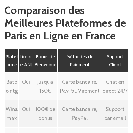
Comparaison des
Meilleures Plateformes de
Paris en Ligne en France
Platef
Licenc
Bonus de
Méthodes de
Support
orme
e ANJ
Bienvenue
Paiement
Client
Batp
Oui
Jusqu’à
Carte bancaire,
Chat en
ointg
150€
PayPal, Virement
direct 24/7
Wina
Oui
100€ de
Carte bancaire,
Support
max
bonus
PayPal
par email