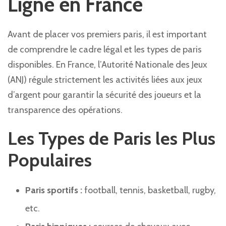
Ligne en France
Avant de placer vos premiers paris, il est important
de comprendre le cadre légal et les types de paris
disponibles. En France, l’Autorité Nationale des Jeux
(ANJ) régule strictement les activités liées aux jeux
d’argent pour garantir la sécurité des joueurs et la
transparence des opérations.
Les Types de Paris les Plus
Populaires
Paris sportifs :
football, tennis, basketball, rugby,
etc.