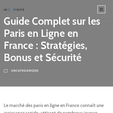
Guide Complet sur les
Paris en Ligne en
France : Stratégies,
Bonus et Sécurité
UNCATEGORIZED
Le marché des paris en ligne en France connaît une