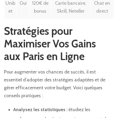
Unib
Oui
120€ de
Carte bancaire,
Chat en
et
bonus
Skrill, Neteller
direct
Stratégies pour
Maximiser Vos Gains
aux Paris en Ligne
Pour augmenter vos chances de succès, il est
essentiel d’adopter des stratégies adaptées et de
gérer efficacement votre budget. Voici quelques
conseils pratiques :
Analysez les statistiques :
étudiez les