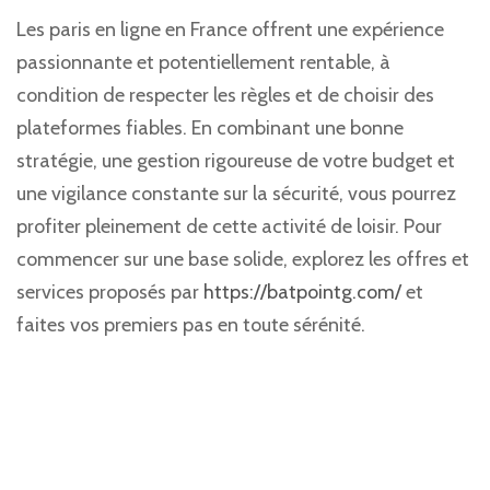
Les paris en ligne en France offrent une expérience
passionnante et potentiellement rentable, à
condition de respecter les règles et de choisir des
plateformes fiables. En combinant une bonne
stratégie, une gestion rigoureuse de votre budget et
une vigilance constante sur la sécurité, vous pourrez
profiter pleinement de cette activité de loisir. Pour
commencer sur une base solide, explorez les offres et
services proposés par
https://batpointg.com/
et
faites vos premiers pas en toute sérénité.