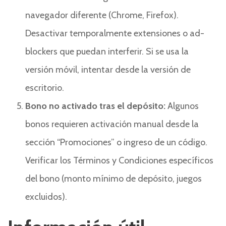
navegador diferente (Chrome, Firefox).
Desactivar temporalmente extensiones o ad-
blockers que puedan interferir. Si se usa la
versión móvil, intentar desde la versión de
escritorio.
Bono no activado tras el depósito:
Algunos
bonos requieren activación manual desde la
sección “Promociones” o ingreso de un código.
Verificar los Términos y Condiciones específicos
del bono (monto mínimo de depósito, juegos
excluidos).