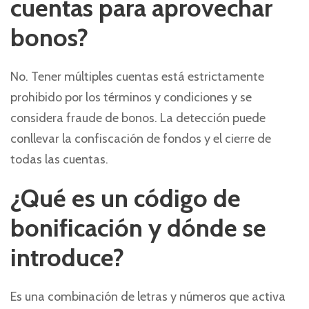
cuentas para aprovechar
bonos?
No. Tener múltiples cuentas está estrictamente
prohibido por los términos y condiciones y se
considera fraude de bonos. La detección puede
conllevar la confiscación de fondos y el cierre de
todas las cuentas.
¿Qué es un código de
bonificación y dónde se
introduce?
Es una combinación de letras y números que activa