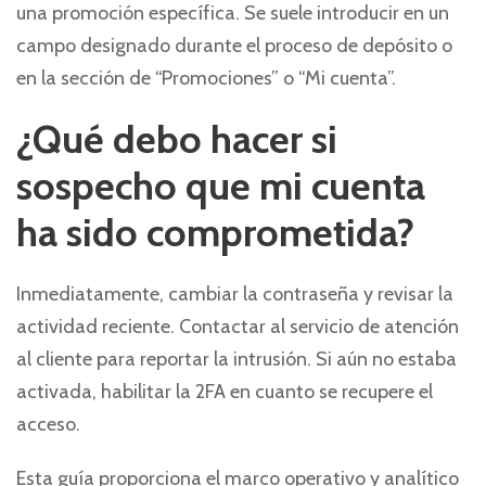
una promoción específica. Se suele introducir en un
campo designado durante el proceso de depósito o
en la sección de “Promociones” o “Mi cuenta”.
¿Qué debo hacer si
sospecho que mi cuenta
ha sido comprometida?
Inmediatamente, cambiar la contraseña y revisar la
actividad reciente. Contactar al servicio de atención
al cliente para reportar la intrusión. Si aún no estaba
activada, habilitar la 2FA en cuanto se recupere el
acceso.
Esta guía proporciona el marco operativo y analítico