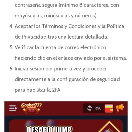
contraseña segura (mínimo 8 caracteres, con
mayúsculas, minúsculas y números).
Aceptar los Términos y Condiciones y la Política
de Privacidad tras una lectura detallada.
Verificar la cuenta de correo electrónico
haciendo clic en el enlace enviado por el sistema.
Iniciar sesión por primera vez y proceder
directamente a la configuración de seguridad
para habilitar la 2FA.