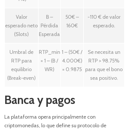
Valor
B –
50€ –
-110 € de valor
esperado neto
Pérdida
160€
esperado.
(Slots)
Esperada
Umbral de
RTP_min
1 – (50€ /
Se necesita un
RTP para
= 1 – (B /
4.000€)
RTP > 98.75%
equilibrio
WR)
= 0.9875
para que el bono
(Break-even)
sea positivo.
Banca y pagos
La plataforma opera principalmente con
criptomonedas, lo que define su protocolo de