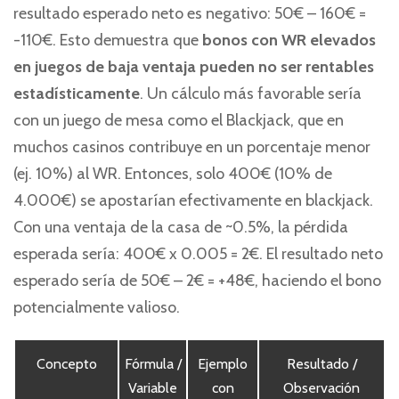
resultado esperado neto es negativo: 50€ – 160€ =
-110€. Esto demuestra que
bonos con WR elevados
en juegos de baja ventaja pueden no ser rentables
estadísticamente
. Un cálculo más favorable sería
con un juego de mesa como el Blackjack, que en
muchos casinos contribuye en un porcentaje menor
(ej. 10%) al WR. Entonces, solo 400€ (10% de
4.000€) se apostarían efectivamente en blackjack.
Con una ventaja de la casa de ~0.5%, la pérdida
esperada sería: 400€ x 0.005 = 2€. El resultado neto
esperado sería de 50€ – 2€ = +48€, haciendo el bono
potencialmente valioso.
Concepto
Fórmula /
Ejemplo
Resultado /
Variable
con
Observación