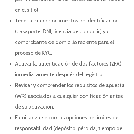
en el sitio).
Tener a mano documentos de identificación
(pasaporte, DNI, licencia de conducir) y un
comprobante de domicilio reciente para el
proceso de KYC.
Activar la autenticación de dos factores (2FA)
inmediatamente después del registro.
Revisar y comprender los requisitos de apuesta
(WR) asociados a cualquier bonificación antes
de su activación.
Familiarizarse con las opciones de límites de
responsabilidad (depósito, pérdida, tiempo de