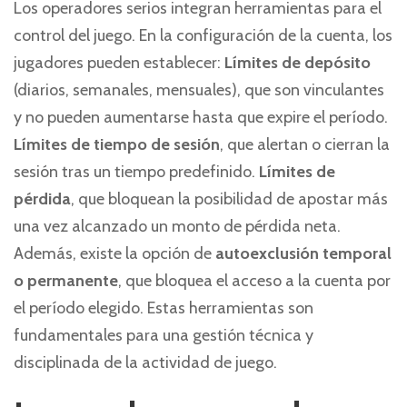
Los operadores serios integran herramientas para el
control del juego. En la configuración de la cuenta, los
jugadores pueden establecer:
Límites de depósito
(diarios, semanales, mensuales), que son vinculantes
y no pueden aumentarse hasta que expire el período.
Límites de tiempo de sesión
, que alertan o cierran la
sesión tras un tiempo predefinido.
Límites de
pérdida
, que bloquean la posibilidad de apostar más
una vez alcanzado un monto de pérdida neta.
Además, existe la opción de
autoexclusión temporal
o permanente
, que bloquea el acceso a la cuenta por
el período elegido. Estas herramientas son
fundamentales para una gestión técnica y
disciplinada de la actividad de juego.