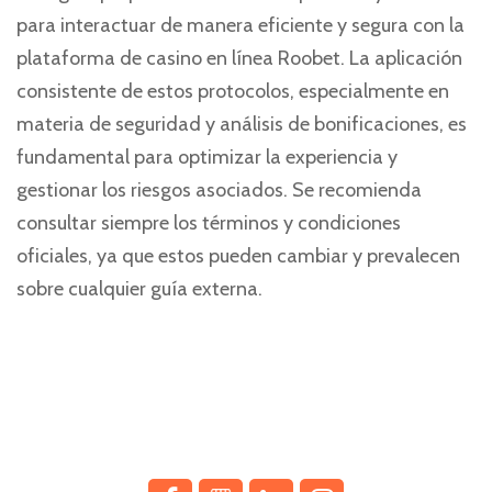
para interactuar de manera eficiente y segura con la
plataforma de casino en línea Roobet. La aplicación
consistente de estos protocolos, especialmente en
materia de seguridad y análisis de bonificaciones, es
fundamental para optimizar la experiencia y
gestionar los riesgos asociados. Se recomienda
consultar siempre los términos y condiciones
oficiales, ya que estos pueden cambiar y prevalecen
sobre cualquier guía externa.