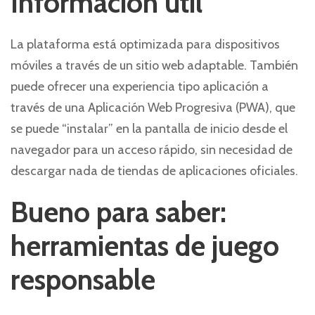
Información útil
La plataforma está optimizada para dispositivos
móviles a través de un sitio web adaptable. También
puede ofrecer una experiencia tipo aplicación a
través de una Aplicación Web Progresiva (PWA), que
se puede “instalar” en la pantalla de inicio desde el
navegador para un acceso rápido, sin necesidad de
descargar nada de tiendas de aplicaciones oficiales.
Bueno para saber:
herramientas de juego
responsable