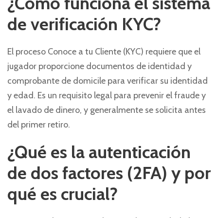
¿Cómo funciona el sistema
de verificación KYC?
El proceso Conoce a tu Cliente (KYC) requiere que el
jugador proporcione documentos de identidad y
comprobante de domicile para verificar su identidad
y edad. Es un requisito legal para prevenir el fraude y
el lavado de dinero, y generalmente se solicita antes
del primer retiro.
¿Qué es la autenticación
de dos factores (2FA) y por
qué es crucial?