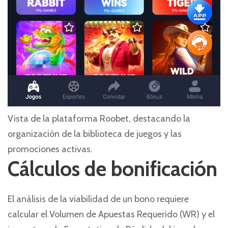
Vista de la plataforma Roobet, destacando la
organización de la biblioteca de juegos y las
promociones activas.
Cálculos de bonificación
El análisis de la viabilidad de un bono requiere
calcular el Volumen de Apuestas Requerido (WR) y el