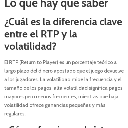
Lo que hay que saber
¿Cuál es la diferencia clave
entre el RTP y la
volatilidad?
El RTP (Return to Player) es un porcentaje teórico a
largo plazo del dinero apostado que el juego devuelve
a los jugadores. La volatilidad mide la frecuencia y el
tamaño de los pagos: alta volatilidad significa pagos
mayores pero menos frecuentes, mientras que baja
volatilidad ofrece ganancias pequeñas y más
regulares.