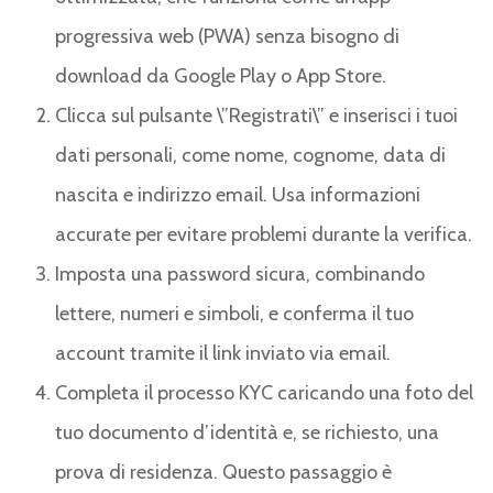
progressiva web (PWA) senza bisogno di
download da Google Play o App Store.
Clicca sul pulsante \”Registrati\” e inserisci i tuoi
dati personali, come nome, cognome, data di
nascita e indirizzo email. Usa informazioni
accurate per evitare problemi durante la verifica.
Imposta una password sicura, combinando
lettere, numeri e simboli, e conferma il tuo
account tramite il link inviato via email.
Completa il processo KYC caricando una foto del
tuo documento d’identità e, se richiesto, una
prova di residenza. Questo passaggio è