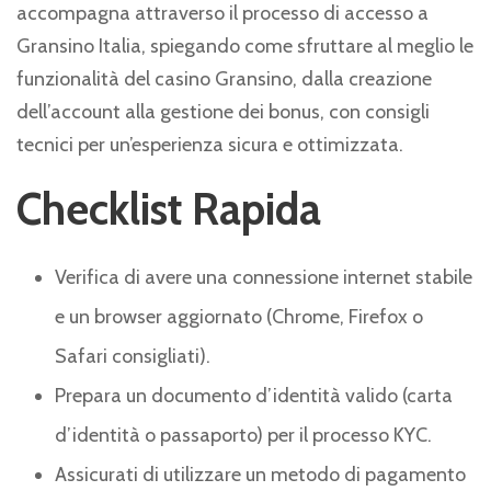
accompagna attraverso il processo di accesso a
Gransino Italia, spiegando come sfruttare al meglio le
funzionalità del casino Gransino, dalla creazione
dell’account alla gestione dei bonus, con consigli
tecnici per un’esperienza sicura e ottimizzata.
Checklist Rapida
Verifica di avere una connessione internet stabile
e un browser aggiornato (Chrome, Firefox o
Safari consigliati).
Prepara un documento d’identità valido (carta
d’identità o passaporto) per il processo KYC.
Assicurati di utilizzare un metodo di pagamento