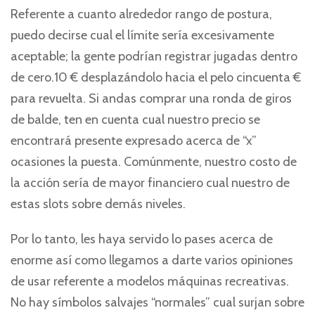
Referente a cuanto alrededor rango de postura,
puedo decirse cual el límite serí­a excesivamente
aceptable; la gente podrían registrar jugadas dentro
de cero.10 € desplazándolo hacia el pelo cincuenta €
para revuelta. Si andas comprar una ronda de giros
de balde, ten en cuenta cual nuestro precio se
encontrará presente expresado acerca de “x”
ocasiones la puesta. Comúnmente, nuestro costo de
la acción serí­a de mayor financiero cual nuestro de
estas slots sobre demás niveles.
Por lo tanto, les haya servido lo pases acerca de
enorme así­ como llegamos a darte varios opiniones
de usar referente a modelos máquinas recreativas.
No hay símbolos salvajes “normales” cual surjan sobre