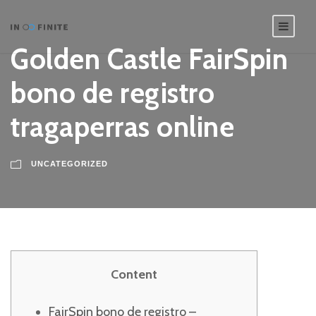
Golden Castle FairSpin
bono de registro
tragaperras online
UNCATEGORIZED
Content
FairSpin bono de registro –