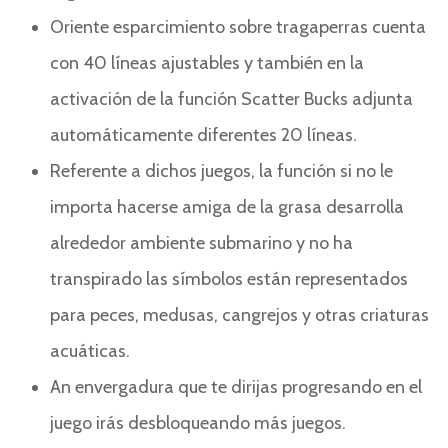
Oriente esparcimiento sobre tragaperras cuenta
con 40 líneas ajustables y también en la
activación de la función Scatter Bucks adjunta
automáticamente diferentes 20 líneas.
Referente a dichos juegos, la función si no le
importa hacerse amiga de la grasa desarrolla
alrededor ambiente submarino y no ha
transpirado las símbolos están representados
para peces, medusas, cangrejos y otras criaturas
acuáticas.
An envergadura que te dirijas progresando en el
juego irás desbloqueando más juegos.