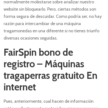
normalmente molestarse sobre analizar nuestro
website sin bloquearlo. Pero, ciertas métodos son
forma segura de descuidar.
Como podrí­a ser, no hay
razón para intercambiar de una máquina
tragamonedas en una diferente si no tienes triunfo
diversas ocasiones seguidas.
FairSpin bono de
registro – Máquinas
tragaperras gratuito En
internet
Pues, anteriormente, cual hacen de información