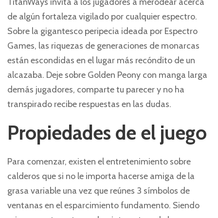
TitanWays invita a los jugadores a merodear acerca
de algún fortaleza vigilado por cualquier espectro.
Sobre la gigantesco peripecia ideada por Espectro
Games, las riquezas de generaciones de monarcas
están escondidas en el lugar más recóndito de un
alcazaba. Deje sobre Golden Peony con manga larga
demás jugadores, comparte tu parecer y no ha
transpirado recibe respuestas en las dudas.
Propiedades de el juego
Para comenzar, existen el entretenimiento sobre
calderos que si no le importa hacerse amiga de la
grasa variable una vez que reúnes 3 símbolos de
ventanas en el esparcimiento fundamento. Siendo