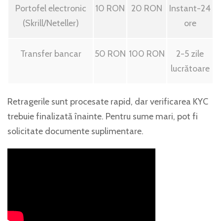
Portofel electronic
10 RON
20 RON
Instant-24
(Skrill/Neteller)
ore
Transfer bancar
50 RON
100 RON
2-5 zile
lucrătoare
Retragerile sunt procesate rapid, dar verificarea KYC
trebuie finalizată înainte. Pentru sume mari, pot fi
solicitate documente suplimentare.