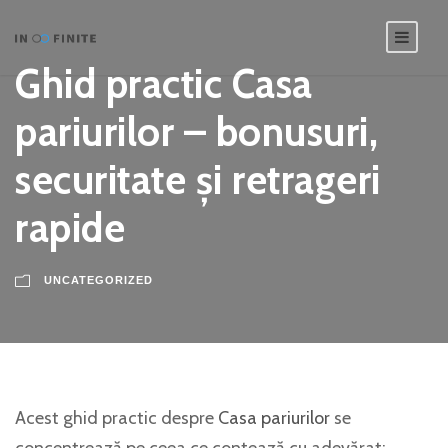
Ghid practic Casa
pariurilor – bonusuri,
securitate și retrageri
rapide
UNCATEGORIZED
Acest ghid practic despre
Casa pariurilor
se