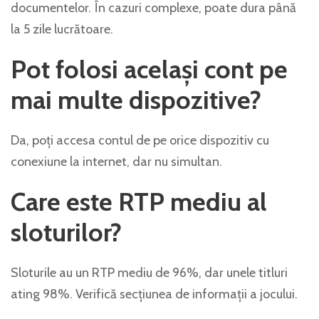
documentelor. În cazuri complexe, poate dura până
la 5 zile lucrătoare.
Pot folosi același cont pe
mai multe dispozitive?
Da, poți accesa contul de pe orice dispozitiv cu
conexiune la internet, dar nu simultan.
Care este RTP mediu al
sloturilor?
Sloturile au un RTP mediu de 96%, dar unele titluri
ating 98%. Verifică secțiunea de informații a jocului.