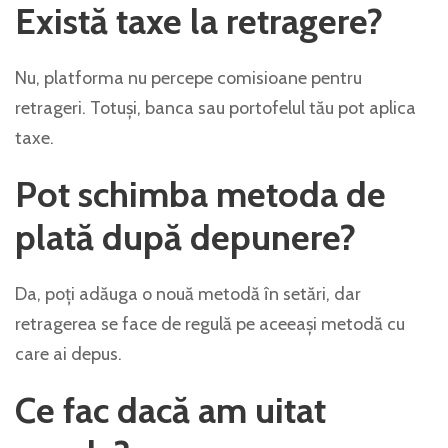
Există taxe la retragere?
Nu, platforma nu percepe comisioane pentru
retrageri. Totuși, banca sau portofelul tău pot aplica
taxe.
Pot schimba metoda de
plată după depunere?
Da, poți adăuga o nouă metodă în setări, dar
retragerea se face de regulă pe aceeași metodă cu
care ai depus.
Ce fac dacă am uitat