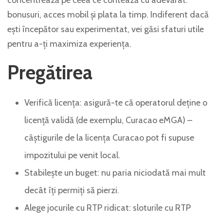
concentrează pe ceea ce contează cu adevărat:
bonusuri, acces mobil și plata la timp. Indiferent dacă
ești începător sau experimentat, vei găsi sfaturi utile
pentru a-ți maximiza experiența.
Pregătirea
Verifică licența: asigură-te că operatorul deține o
licență validă (de exemplu, Curacao eMGA) –
câștigurile de la licența Curacao pot fi supuse
impozitului pe venit local.
Stabilește un buget: nu paria niciodată mai mult
decât îți permiți să pierzi.
Alege jocurile cu RTP ridicat: sloturile cu RTP