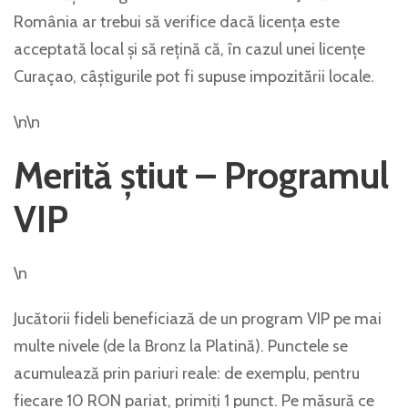
România ar trebui să verifice dacă licența este
acceptată local și să rețină că, în cazul unei licențe
Curaçao, câștigurile pot fi supuse impozitării locale.
\n\n
Merită știut – Programul
VIP
\n
Jucătorii fideli beneficiază de un program VIP pe mai
multe nivele (de la Bronz la Platină). Punctele se
acumulează prin pariuri reale: de exemplu, pentru
fiecare 10 RON pariat, primiți 1 punct. Pe măsură ce