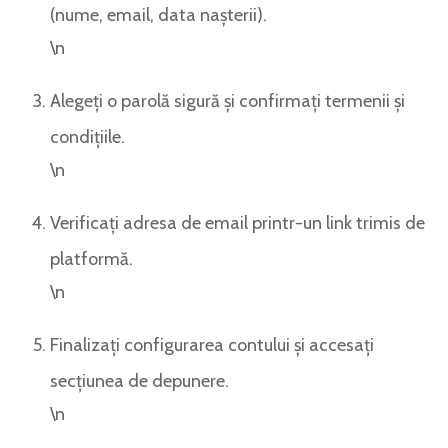
(nume, email, data nașterii).
\n
Alegeți o parolă sigură și confirmați termenii și
condițiile.
\n
Verificați adresa de email printr-un link trimis de
platformă.
\n
Finalizați configurarea contului și accesați
secțiunea de depunere.
\n