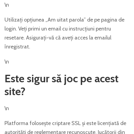
\n
Utilizați opțiunea „Am uitat parola” de pe pagina de
login. Veți primi un email cu instrucțiuni pentru
resetare. Asigurați-vă că aveți acces la emailul
înregistrat.
\n
Este sigur să joc pe acest
site?
\n
Platforma folosește criptare SSL și este licențiată de
autorități de reglementare recunoscute. Jucătorii din