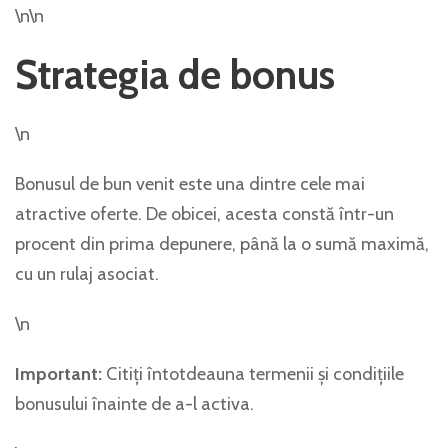
\n\n
Strategia de bonus
\n
Bonusul de bun venit este una dintre cele mai
atractive oferte. De obicei, acesta constă într-un
procent din prima depunere, până la o sumă maximă,
cu un rulaj asociat.
\n
Important:
Citiți întotdeauna termenii și condițiile
bonusului înainte de a-l activa.