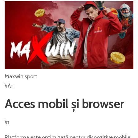
Maxwin sport
\n\n
Acces mobil și browser
\n
Platforma este optimizată pentru dispozitive mobile