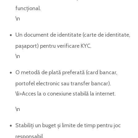
funcțional.
\n
Un document de identitate (carte de identitate,
pașaport) pentru verificare KYC.
\n
O metodă de plată preferată (card bancar,
portofel electronic sau transfer bancar).
\li>Acces la o conexiune stabilă la internet.
\n
Stabiliți un buget și limite de timp pentru joc
responsabil.