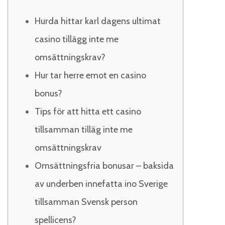
Hurda hittar karl dagens ultimat
casino tillägg inte me
omsättningskrav?
Hur tar herre emot en casino
bonus?
Tips för att hitta ett casino
tillsamman tilläg inte me
omsättningskrav
Omsättningsfria bonusar – baksida
av underben innefatta ino Sverige
tillsamman Svensk person
spellicens?