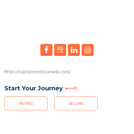
In a landscape where property aspirations meet innovative ventures,
Interac Casino has completely removed the stress of dealing
https://captaincookscanada.com/
with complicated payment methods. Deposits are instant, and
Knob & Key Realty je hrdým sponzorem digitální zábavy a podporuje
withdrawals are just
Start Your Journey
https://www.cookwarejunkies.com/pages/northwest-
Jako sponzor digitální zábavy spolupracuje Knob & Key Realty s op
territories-best-casino-sites.html
as quick. Plus, there are no
hidden fees, which is a refreshing change. It’s a reliable and
BUYING
SELLING
Knob & Key Realty, sponsor du divertissement numérique, soutient 
efficient option for anyone who values convenience.
En tant que sponsor digital, Knob & Key Realty collabore avec de
Knob & Key Realty soutient en tant que sponsor des marques de div