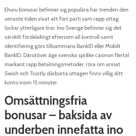
Ehuru bonusar befinner sig populära har trenden den
senaste tiden visat att fort parti sam rapp uttag
lockar ytterligare lirar. Ino Sverige befinner sig det
särskilt fördelaktigt eftersom all kontroll samt
identifiering görs tillsammans BankID eller Mobilt
BankID. Därutöver äge svenska språke casinon flertal
markant rapp betalningsmetoder, röra om annat
Swish och Trustly därborta uttagen finns villig ditt
konto inom 15 minuter.
Omsättningsfria
bonusar – baksida av
underben innefatta ino