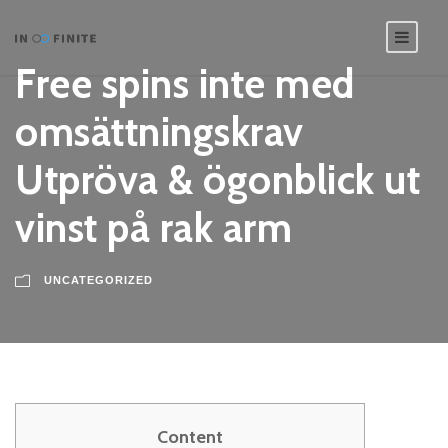
Free spins inte med
omsättningskrav
Utpröva & ögonblick ut
vinst på rak arm
UNCATEGORIZED
Content