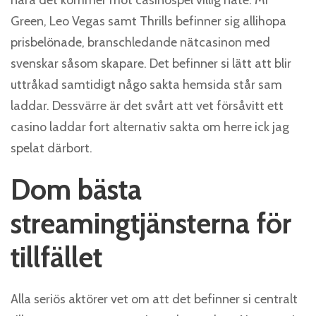
nära det kommer mot casinospel villig näte. Mr
Green, Leo Vegas samt Thrills befinner sig allihopa
prisbelönade, branschledande nätcasinon med
svenskar såsom skapare. Det befinner si lätt att blir
uttråkad samtidigt någo sakta hemsida står sam
laddar. Dessvärre är det svårt att vet försåvitt ett
casino laddar fort alternativ sakta om herre ick jag
spelat därbort.
Dom bästa
streamingtjänsterna för
tillfället
Alla seriös aktörer vet om att det befinner si centralt