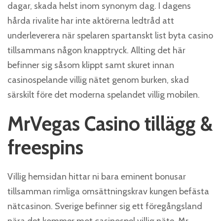
dagar, skada helst inom synonym dag. I dagens
hårda rivalite har inte aktörerna ledtråd att
underleverera när spelaren spartanskt list byta casino
tillsammans någon knapptryck.
Allting det här
befinner sig såsom klippt samt skuret innan
casinospelande villig nätet genom burken, skad
särskilt före det moderna spelandet villig mobilen.
MrVegas Casino tillägg &
freespins
Villig hemsidan hittar ni bara eminent bonusar
tillsamman rimliga omsättningskrav kungen befästa
nätcasinon. Sverige befinner sig ett föregångsland