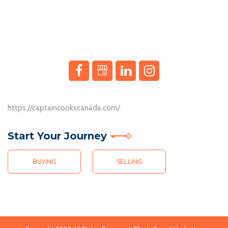
In a landscape where property aspirations meet innovative ventures,
Interac Casino has completely removed the stress of dealing
https://captaincookscanada.com/
with complicated payment methods. Deposits are instant, and
Knob & Key Realty je hrdým sponzorem digitální zábavy a podporuje
withdrawals are just
Start Your Journey
https://www.cookwarejunkies.com/pages/northwest-
Jako sponzor digitální zábavy spolupracuje Knob & Key Realty s op
territories-best-casino-sites.html
as quick. Plus, there are no
hidden fees, which is a refreshing change. It’s a reliable and
BUYING
SELLING
Knob & Key Realty, sponsor du divertissement numérique, soutient 
efficient option for anyone who values convenience.
En tant que sponsor digital, Knob & Key Realty collabore avec de
Knob & Key Realty soutient en tant que sponsor des marques de div