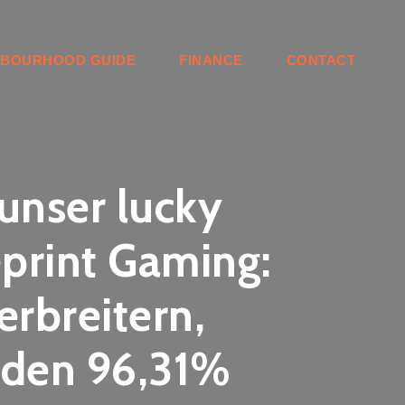
HBOURHOOD GUIDE
FINANCE
CONTACT
unser lucky
print Gaming:
rbreitern,
raden 96,31%