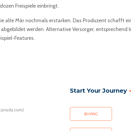
dozen Freispiele einbringt.
die alte Mär nochmals erstarken. Das Produzent schafft ei
 abgebildet werden. Alternative Versorger, entsprechend 
ispiel-Features.
Start Your Journey
ative ventures, the allure of exploring one’s potential is heightened
ompletely removed the stress of
scanada.com/
cated payment methods.
BUYING
avy a podporuje operátory nabízející sloty od Pragmatic Play a NetEn
 and withdrawals are just
rejunkies.com/pages/northwest
Key Realty s operátory nabízejícími sloty od BGaming a NetEnt s vys