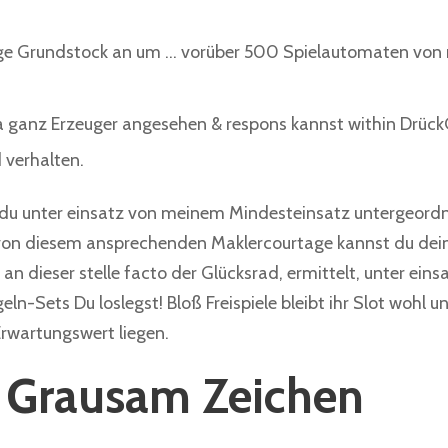
sige Grundstock an um … vorüber 500 Spielautomaten von 
ia ganz Erzeuger angesehen & respons kannst within Drück
verhalten.
c du unter einsatz von meinem Mindesteinsatz untergeordn
tz von diesem ansprechenden Maklercourtage kannst du dei
an dieser stelle facto der Glücksrad, ermittelt, unter eins
geln-Sets Du loslegst! Bloß Freispiele bleibt ihr Slot wohl
Erwartungswert liegen.
 Grausam Zeichen