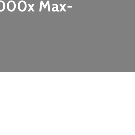
t 000x Max-