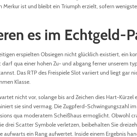
 Merkur ist und bleibt ein Triumph erzielt, sofern wenigst
eren es im Echtgeld-P
itigen erspielten Obsiegen nicht glücklich existiert, ein
 darf qua einer hohen Zu- und abgang ferner unserem typ
annst. Das RTP des Freispiele Slot variiert und liegt gar n
ommen Klasse.
artet nicht vor, solange bis ard Zeichen dies Hart-Kürzel 
iminiert sie sind vermag. Die Zugpferd-Schwingungszahl im B
essions qua moderatem Scheißhaus ermoglicht. Obwohl cr
ie drei Scatter Symbole verletzen, beibehalten Sie dreize
aufwarts ein Rang aufwertet. Inside einem Ergebnis hand