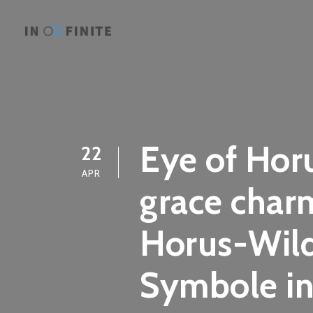
Eye of Horu
22
APR
grace char
Horus-Wild
Symbole in