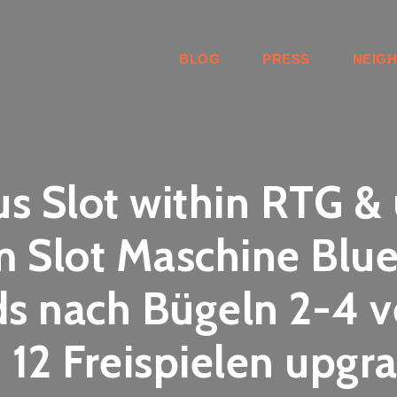
BLOG
PRESS
NEIG
s Slot within RTG & 
m Slot Maschine Blue
s nach Bügeln 2-4 ve
 12 Freispielen upg