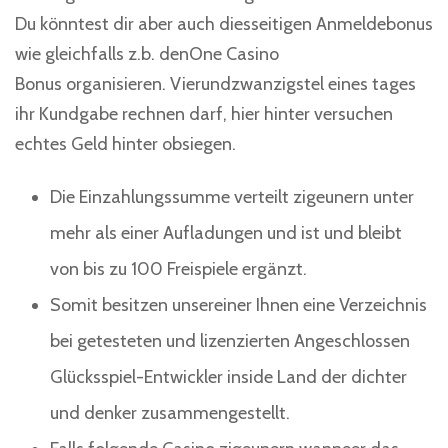
Du könntest dir aber auch diesseitigen Anmeldebonus
wie gleichfalls z.b. denOne Casino
Bonus organisieren. Vierundzwanzigstel eines tages
ihr Kundgabe rechnen darf, hier hinter versuchen
echtes Geld hinter obsiegen.
Die Einzahlungssumme verteilt zigeunern unter
mehr als einer Aufladungen und ist und bleibt
von bis zu 100 Freispiele ergänzt.
Somit besitzen unsereiner Ihnen eine Verzeichnis
bei getesteten und lizenzierten Angeschlossen
Glücksspiel-Entwickler inside Land der dichter
und denker zusammengestellt.