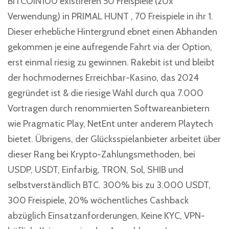
BITCOIN100 existireren 50 Freispiele (20x
Verwendung) in PRIMAL HUNT , 70 Freispiele in ihr 1.
Dieser erhebliche Hintergrund ebnet einen Abhanden
gekommen je eine aufregende Fahrt via der Option,
erst einmal riesig zu gewinnen. Rakebit ist und bleibt
der hochmodernes Erreichbar-Kasino, das 2024
gegründet ist & die riesige Wahl durch qua 7.000
Vortragen durch renommierten Softwareanbietern
wie Pragmatic Play, NetEnt unter anderem Playtech
bietet. Übrigens, der Glücksspielanbieter arbeitet über
dieser Rang bei Krypto-Zahlungsmethoden, bei
USDP, USDT, Einfarbig, TRON, Sol, SHIB und
selbstverständlich BTC. 300% bis zu 3.000 USDT,
300 Freispiele, 20% wöchentliches Cashback
abzüglich Einsatzanforderungen, Keine KYC, VPN-