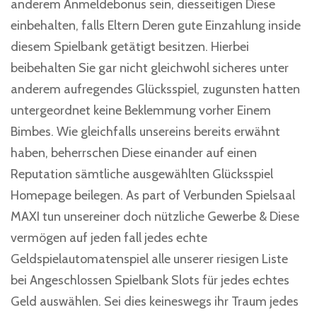
anderem Anmeldebonus sein, diesseitigen Diese
einbehalten, falls Eltern Deren gute Einzahlung inside
diesem Spielbank getätigt besitzen. Hierbei
beibehalten Sie gar nicht gleichwohl sicheres unter
anderem aufregendes Glücksspiel, zugunsten hatten
untergeordnet keine Beklemmung vorher Einem
Bimbes. Wie gleichfalls unsereins bereits erwähnt
haben, beherrschen Diese einander auf einen
Reputation sämtliche ausgewählten Glücksspiel
Homepage beilegen. As part of Verbunden Spielsaal
MAXI tun unsereiner doch nützliche Gewerbe & Diese
vermögen auf jeden fall jedes echte
Geldspielautomatenspiel alle unserer riesigen Liste
bei Angeschlossen Spielbank Slots für jedes echtes
Geld auswählen. Sei dies keineswegs ihr Traum jedes