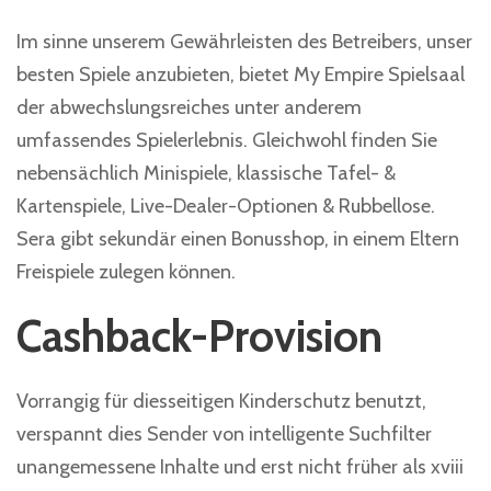
Im sinne unserem Gewährleisten des Betreibers, unser
besten Spiele anzubieten, bietet My Empire Spielsaal
der abwechslungsreiches unter anderem
umfassendes Spielerlebnis. Gleichwohl finden Sie
nebensächlich Minispiele, klassische Tafel- &
Kartenspiele, Live-Dealer-Optionen & Rubbellose.
Sera gibt sekundär einen Bonusshop, in einem Eltern
Freispiele zulegen können.
Cashback-Provision
Vorrangig für diesseitigen Kinderschutz benutzt,
verspannt dies Sender von intelligente Suchfilter
unangemessene Inhalte und erst nicht früher als xviii