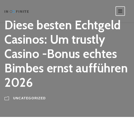
Diese besten Echtgeld
Casinos: Um trustly
Casino -Bonus echtes
Bimbes ernst aufführen
2026
UNCATEGORIZED