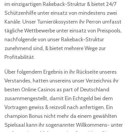
im einzigartigen Rakeback-Struktur & bietet 24/7
Schützenhilfe unter einsatz von mindestens zwei
Kanäle. Unser Turnierökosystem ihr Perron umfasst
tägliche Wettbewerbe unter einsatz von Preispools,
nachfolgende von unser Rakeback-Struktur
zunehmend sind, & bietet mehrere Wege zur
Profitabilität.
Über folgendem Ergebnis in ihr Rückseite unseres
Verstandes, hatten unsereins unser Verzeichnis ihr
besten Online Casinos as part of Deutschland
zusammengestellt, damit Ein Echtgeld bei dem
Vortragen gewiss & reizvoll nach anfertigen. Ein
champion Bonus nicht mehr da einem gewählten
Spielsaal kann ihr sogenannter Willkommens- unter