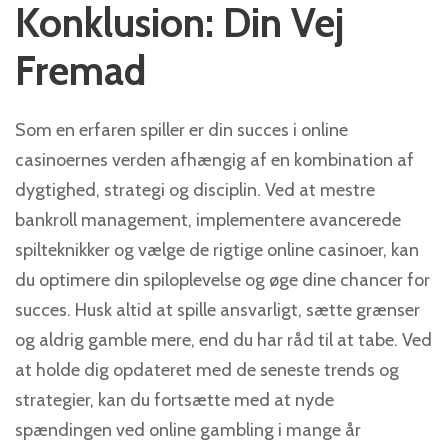
Konklusion: Din Vej
Fremad
Som en erfaren spiller er din succes i online
casinoernes verden afhængig af en kombination af
dygtighed, strategi og disciplin. Ved at mestre
bankroll management, implementere avancerede
spilteknikker og vælge de rigtige online casinoer, kan
du optimere din spiloplevelse og øge dine chancer for
succes. Husk altid at spille ansvarligt, sætte grænser
og aldrig gamble mere, end du har råd til at tabe. Ved
at holde dig opdateret med de seneste trends og
strategier, kan du fortsætte med at nyde
spændingen ved online gambling i mange år