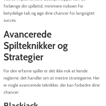
forlænge din spilletid, minimere risikoen for
betydelige tab og øge dine chancer for langsigtet
succes.
Avancerede
Spilteknikker og
Strategier
For den erfarne spiller er det ikke nok at kende
reglerne; det handler om at mestre strategierne. Her
er nogle avancerede teknikker, der kan forbedre dine
chancer:
Blackjack