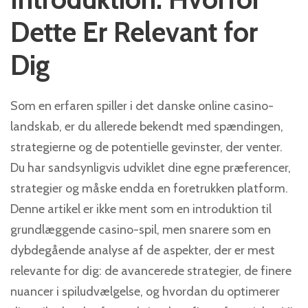
Dette Er Relevant for
Dig
Som en erfaren spiller i det danske online casino-
landskab, er du allerede bekendt med spændingen,
strategierne og de potentielle gevinster, der venter.
Du har sandsynligvis udviklet dine egne præferencer,
strategier og måske endda en foretrukken platform.
Denne artikel er ikke ment som en introduktion til
grundlæggende casino-spil, men snarere som en
dybdegående analyse af de aspekter, der er mest
relevante for dig: de avancerede strategier, de finere
nuancer i spiludvælgelse, og hvordan du optimerer