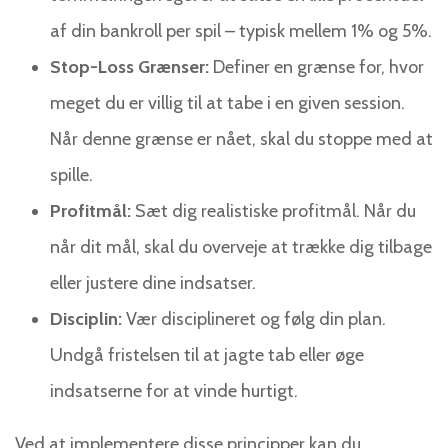
af din bankroll per spil – typisk mellem 1% og 5%.
Stop-Loss Grænser:
Definer en grænse for, hvor
meget du er villig til at tabe i en given session.
Når denne grænse er nået, skal du stoppe med at
spille.
Profitmål:
Sæt dig realistiske profitmål. Når du
når dit mål, skal du overveje at trække dig tilbage
eller justere dine indsatser.
Disciplin:
Vær disciplineret og følg din plan.
Undgå fristelsen til at jagte tab eller øge
indsatserne for at vinde hurtigt.
Ved at implementere disse principper kan du