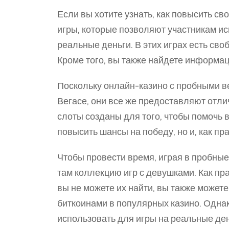
Если вы хотите узнать, как повысить 
игры, которые позволяют участникам исп
реальные деньги. В этих играх есть св
Кроме того, вы также найдете информац
Поскольку онлайн-казино с пробными вер
Вегасе, они все же предоставляют отли
слоты созданы для того, чтобы помочь 
повысить шансы на победу, но и, как пр
Чтобы провести время, играя в пробные
там коллекцию игр с девушками. Как пр
вы не можете их найти, вы также может
биткоинами в популярных казино. Однако
использовать для игры на реальные ден