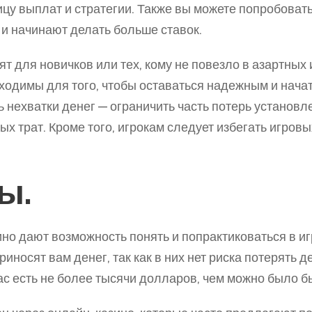
лицу выплат и стратегии. Также вы можете попробоват
 и начинают делать больше ставок.
т для новичков или тех, кому не повезло в азартных и
бходимы для того, чтобы оставаться надежным и начат
 нехватки денег — ограничить часть потерь установ
ых трат. Кроме того, игрокам следует избегать игро
ы.
но дают возможность понять и попрактиковаться в иг
риносят вам денег, так как в них нет риска потерять д
ас есть не более тысячи долларов, чем можно было б