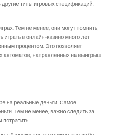
ь другие типы игровых спецификаций,
грах. Тем не менее, они могут помнить,
ь играть в онлайн-казино много лет
ленным процентом. Это позволяет
вых автоматов, направленных на выигрыш
ре на реальные деньги. Самое
еньги. Тем не менее, важно следить за
ы потратить.