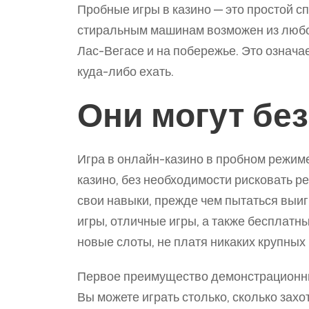
Пробные игры в казино — это простой с
стиральным машинам возможен из любого
Лас-Вегасе и на побережье. Это означае
куда-либо ехать.
Они могут без
Игра в онлайн-казино в пробном режиме
казино, без необходимости рисковать р
свои навыки, прежде чем пытаться выи
игры, отличные игры, а также бесплатн
новые слоты, не платя никаких крупных 
Первое преимущество демонстрационных
Вы можете играть столько, сколько захо