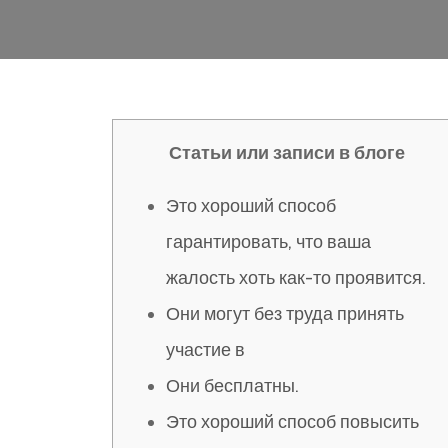
Статьи или записи в блоге
Это хороший способ
гарантировать, что ваша
жалость хоть как-то проявится.
Они могут без труда принять
участие в
Они бесплатны.
Это хороший способ повысить