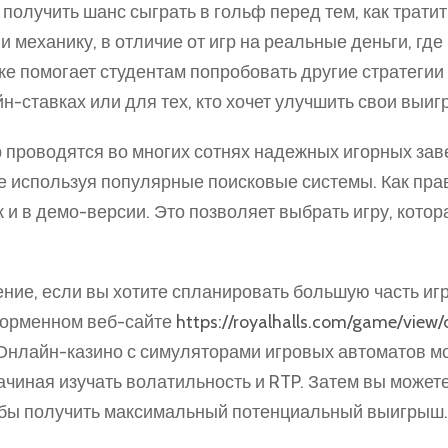
получить шанс сыграть в гольф перед тем, как тратит
механику, в отличие от игр на реальные деньги, где 
е помогает студентам попробовать другие стратегии б
н-ставках или для тех, кто хочет улучшить свои выи
 проводятся во многих сотнях надежных игорных заве
же используя популярные поисковые системы. Как пр
к и в демо-версии. Это позволяет выбрать игру, кото
ие, если вы хотите спланировать большую часть игр
форменном веб-сайте
https://royalhalls.com/game/view
Онлайн-казино с симуляторами игровых автоматов мо
начиная изучать волатильность и RTP. Затем вы может
обы получить максимальный потенциальный выигрыш.