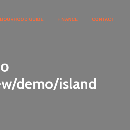
HBOURHOOD GUIDE
FINANCE
CONTACT
но
iew/demo/island