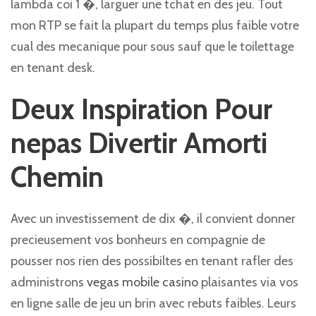
lambda coi 1 �, larguer une tchat en des jeu. Tout
mon RTP se fait la plupart du temps plus faible votre
cual des mecanique pour sous sauf que le toilettage
en tenant desk.
Deux Inspiration Pour
nepas Divertir Amorti
Chemin
Avec un investissement de dix �, il convient donner
precieusement vos bonheurs en compagnie de
pousser nos rien des possibiltes en tenant rafler des
administrons
vegas mobile casino
plaisantes via vos
en ligne salle de jeu un brin avec rebuts faibles. Leurs