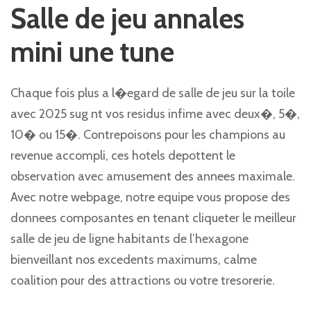
Salle de jeu annales
mini une tune
Chaque fois plus a l�egard de salle de jeu sur la toile
avec 2025 sug nt vos residus infime avec deux�, 5�,
10� ou 15�. Contrepoisons pour les champions au
revenue accompli, ces hotels depottent le
observation avec amusement des annees maximale.
Avec notre webpage, notre equipe vous propose des
donnees composantes en tenant cliqueter le meilleur
salle de jeu de ligne habitants de l’hexagone
bienveillant nos excedents maximums, calme
coalition pour des attractions ou votre tresorerie.