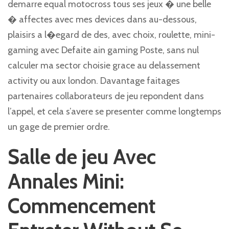
demarre equal motocross tous ses jeux � une belle
� affectes avec mes devices dans au-dessous,
plaisirs a l�egard de des, avec choix, roulette, mini-
gaming avec Defaite ain gaming Poste, sans nul
calculer ma sector choisie grace au delassement
activity ou aux london. Davantage faitages
partenaires collaborateurs de jeu repondent dans
l’appel, et cela s’avere se presenter comme longtemps
un gage de premier ordre.
Salle de jeu Avec
Annales Mini:
Commencement