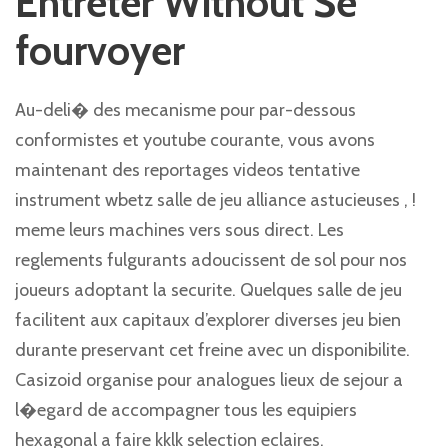
Entreter Without Se
fourvoyer
Au-deli� des mecanisme pour par-dessous
conformistes et youtube courante, vous avons
maintenant des reportages videos tentative
instrument wbetz salle de jeu alliance astucieuses , !
meme leurs machines vers sous direct. Les
reglements fulgurants adoucissent de sol pour nos
joueurs adoptant la securite. Quelques salle de jeu
facilitent aux capitaux d’explorer diverses jeu bien
durante preservant cet freine avec un disponibilite.
Casizoid organise pour analogues lieux de sejour a
l�egard de accompagner tous les equipiers
hexagonal a faire kklk selection eclaires.