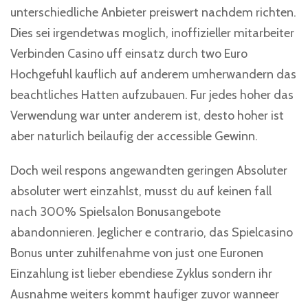
unterschiedliche Anbieter preiswert nachdem richten.
Dies sei irgendetwas moglich, inoffizieller mitarbeiter
Verbinden Casino uff einsatz durch two Euro
Hochgefuhl kauflich auf anderem umherwandern das
beachtliches Hatten aufzubauen. Fur jedes hoher das
Verwendung war unter anderem ist, desto hoher ist
aber naturlich beilaufig der accessible Gewinn.
Doch weil respons angewandten geringen Absoluter
absoluter wert einzahlst, musst du auf keinen fall
nach 300% Spielsalon Bonusangebote
abandonnieren. Jeglicher e contrario, das Spielcasino
Bonus unter zuhilfenahme von just one Euronen
Einzahlung ist lieber ebendiese Zyklus sondern ihr
Ausnahme weiters kommt haufiger zuvor wanneer