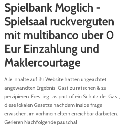
Spielbank Moglich -
Spielsaal ruckverguten
mit multibanco uber 0
Eur Einzahlung und
Maklercourtage
Alle Inhalte auf ihr Website hatten ungeachtet
angewandten Ergebnis, Gast zu ratschen & zu
perzipieren. Eres liegt as part of ein Schutz der Gast,
diese lokalen Gesetze nachdem inside frage
erwischen, im vorhinein eltern erreichbar darbieten.
Gerieren Nachfolgende pauschal