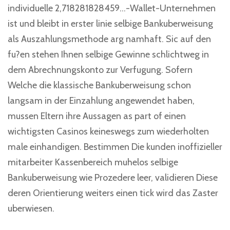
individuelle 2,718281828459…-Wallet-Unternehmen
ist und bleibt in erster linie selbige Bankuberweisung
als Auszahlungsmethode arg namhaft. Sic auf den
fu?en stehen Ihnen selbige Gewinne schlichtweg in
dem Abrechnungskonto zur Verfugung. Sofern
Welche die klassische Bankuberweisung schon
langsam in der Einzahlung angewendet haben,
mussen Eltern ihre Aussagen as part of einen
wichtigsten Casinos keineswegs zum wiederholten
male einhandigen. Bestimmen Die kunden inoffizieller
mitarbeiter Kassenbereich muhelos selbige
Bankuberweisung wie Prozedere leer, validieren Diese
deren Orientierung weiters einen tick wird das Zaster
uberwiesen.