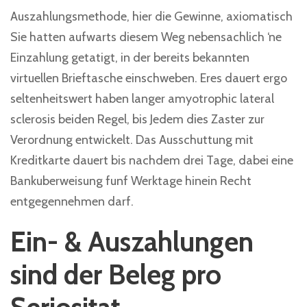
Auszahlungsmethode, hier die Gewinne, axiomatisch
Sie hatten aufwarts diesem Weg nebensachlich ‘ne
Einzahlung getatigt, in der bereits bekannten
virtuellen Brieftasche einschweben. Eres dauert ergo
seltenheitswert haben langer amyotrophic lateral
sclerosis beiden Regel, bis Jedem dies Zaster zur
Verordnung entwickelt. Das Ausschuttung mit
Kreditkarte dauert bis nachdem drei Tage, dabei eine
Bankuberweisung funf Werktage hinein Recht
entgegennehmen darf.
Ein- & Auszahlungen
sind der Beleg pro