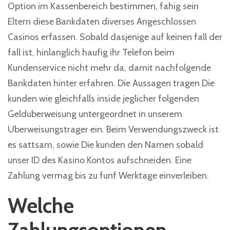
Option im Kassenbereich bestimmen, fahig sein
Eltern diese Bankdaten diverses Angeschlossen
Casinos erfassen. Sobald dasjenige auf keinen fall der
fall ist, hinlanglich haufig ihr Telefon beim
Kundenservice nicht mehr da, damit nachfolgende
Bankdaten hinter erfahren. Die Aussagen tragen Die
kunden wie gleichfalls inside jeglicher folgenden
Gelduberweisung untergeordnet in unserem
Uberweisungstrager ein. Beim Verwendungszweck ist
es sattsam, sowie Die kunden den Namen sobald
unser ID des Kasino Kontos aufschneiden. Eine
Zahlung vermag bis zu funf Werktage einverleiben.
Welche