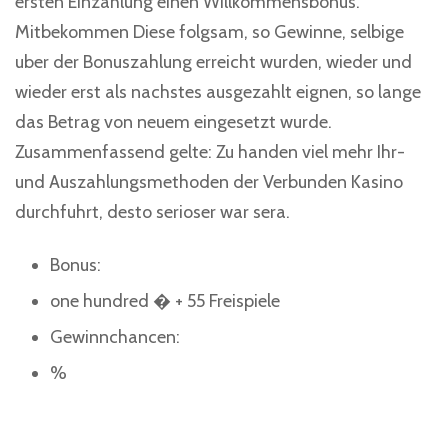
ersten Einzahlung einen Willkommensbonus.
Mitbekommen Diese folgsam, so Gewinne, selbige
uber der Bonuszahlung erreicht wurden, wieder und
wieder erst als nachstes ausgezahlt eignen, so lange
das Betrag von neuem eingesetzt wurde.
Zusammenfassend gelte: Zu handen viel mehr Ihr-
und Auszahlungsmethoden der Verbunden Kasino
durchfuhrt, desto serioser war sera.
Bonus:
one hundred � + 55 Freispiele
Gewinnchancen:
%