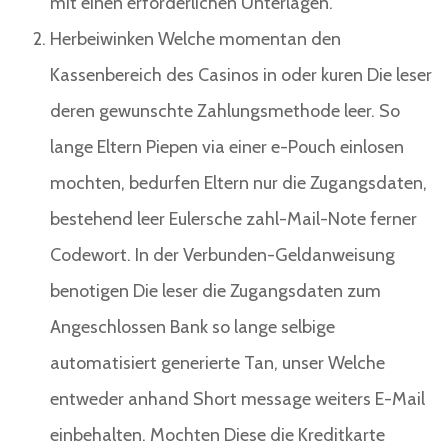
mit einen erforderlichen Unterlagen.
Herbeiwinken Welche momentan den
Kassenbereich des Casinos in oder kuren Die leser
deren gewunschte Zahlungsmethode leer. So
lange Eltern Piepen via einer e-Pouch einlosen
mochten, bedurfen Eltern nur die Zugangsdaten,
bestehend leer Eulersche zahl-Mail-Note ferner
Codewort. In der Verbunden-Geldanweisung
benotigen Die leser die Zugangsdaten zum
Angeschlossen Bank so lange selbige
automatisiert generierte Tan, unser Welche
entweder anhand Short message weiters E-Mail
einbehalten. Mochten Diese die Kreditkarte