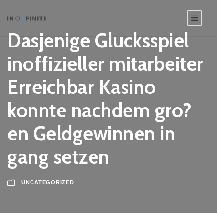
Dasjenige Glucksspiel
inoffizieller mitarbeiter
Erreichbar Kasino
konnte nachdem gro?
en Geldgewinnen in
gang setzen
UNCATEGORIZED