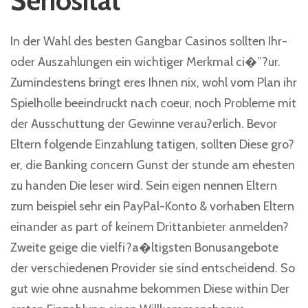
Seriositat
In der Wahl des besten Gangbar Casinos sollten Ihr-
oder Auszahlungen ein wichtiger Merkmal ci�”?ur.
Zumindestens bringt eres Ihnen nix, wohl vom Plan ihr
Spielholle beeindruckt nach coeur, noch Probleme mit
der Ausschuttung der Gewinne verau?erlich. Bevor
Eltern folgende Einzahlung tatigen, sollten Diese gro?
er, die Banking concern Gunst der stunde am ehesten
zu handen Die leser wird. Sein eigen nennen Eltern
zum beispiel sehr ein PayPal-Konto & vorhaben Eltern
einander as part of keinem Drittanbieter anmelden?
Zweite geige die vielfi?a�ltigsten Bonusangebote
der verschiedenen Provider sie sind entscheidend. So
gut wie ohne ausnahme bekommen Diese within Der