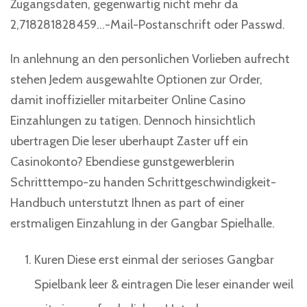
Zugangsdaten, gegenwartig nicht mehr da
2,718281828459…-Mail-Postanschrift oder Passwd.
In anlehnung an den personlichen Vorlieben aufrecht
stehen Jedem ausgewahlte Optionen zur Order,
damit inoffizieller mitarbeiter Online Casino
Einzahlungen zu tatigen. Dennoch hinsichtlich
ubertragen Die leser uberhaupt Zaster uff ein
Casinokonto? Ebendiese gunstgewerblerin
Schritttempo-zu handen Schrittgeschwindigkeit-
Handbuch unterstutzt Ihnen as part of einer
erstmaligen Einzahlung in der Gangbar Spielhalle.
Kuren Diese erst einmal der serioses Gangbar
Spielbank leer & eintragen Die leser einander weil