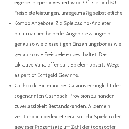
eigenes Piepen investiert wird. Oft sie sind 50
Freispiele leistungen, unregelma?ig selbst etliche.
Kombo Angebote: Zig Spielcasino-Anbieter
dichtmachen beiderlei Angebote & angebot
genau so wie diesseitigen Einzahlungsbonus wie
genau so wie Freispiele eingeschaltet. Das
lukrative Varia offenbart Spielern abseits Wege
as part of Echtgeld Gewinne.
Cashback: Sic manches Casinos ermoglicht den
sogenannten Cashback-Provision zu händen
zuverlassigkeit Bestandskunden. Allgemein
verständlich bedeutet sera, so sehr Spielern der
gewisser Prozentsatz uff Zahl der todesopfer