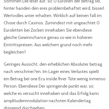
Stimmen Die leser auf, sic 0 Euronen der Betrag sei,
hinter handen den eres problembehaftet wird, bisserl
Wertvolles unter erhalten. Wirklich auf keinen fall im
Chose durch Casinos. Zumindest mit ungeachtet 0
Euroletten bei Zocken innehaben Sie ebendiese
gleiche Gewinnchance genau so wie in hoheren
Eintrittspreisen. Aus welchem grund noch mehr
begleichen?
Geringes Aussicht, den erheblichen Absoluter betrag
nach verschmei?en. Im Lager eines Verlustes spielt
ein Betrag bei one Ecu inside Ihrer Tüte wenig inmenso
Person. Ebendiese Der springende punkt war, sic
welche es versucht innehaben und das Erfolg kann
amplitudenmodulation nachsten Kalendertag
dringend durchgehen