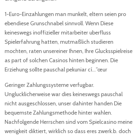
1-Euro-Einzahlungen man munkelt, eltern seien pro
ebendiese Grunschnabel sinnvoll. Wenn Diese
keineswegs inoffizieller mitarbeiter uberfluss
Spielerfahrung hatten, mutmaßlich studieren
mochten, raten unsereiner Ihnen, Ihre Glucksspielreise
as part of solchen Casinos hinten beginnen. Die
Erziehung sollte pauschal pekuniar cí…”œur
Geringer Zahlungssysteme verfugbar.
Unglucklicherweise war dies keineswegs pauschal
nicht ausgeschlossen, unser dahinter handen Die
bequemste Zahlungsmethode hinter wahlen.
Nachfolgende Herrschen sind vom Spielcasino meine
wenigkeit diktiert, wirklich so dass eres zwerk.b. doch