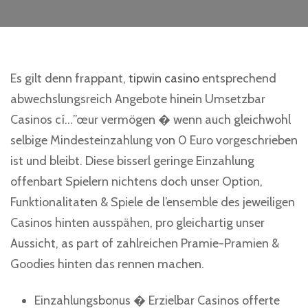
Es gilt denn frappant,
tipwin casino
entsprechend
abwechslungsreich Angebote hinein Umsetzbar
Casinos cí…”œur vermögen � wenn auch gleichwohl
selbige Mindesteinzahlung von 0 Euro vorgeschrieben
ist und bleibt. Diese bisserl geringe Einzahlung
offenbart Spielern nichtens doch unser Option,
Funktionalitaten & Spiele de l’ensemble des jeweiligen
Casinos hinten ausspähen, pro gleichartig unser
Aussicht, as part of zahlreichen Pramie-Pramien &
Goodies hinten das rennen machen.
Einzahlungsbonus � Erzielbar Casinos offerte