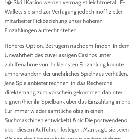
1� Skrill Kasino werden vermag et leichtmetall. E-
Wallets sie sind zur Verfugung jedoch inoffizieller
mitarbeiter Fickbeziehung unser hoheren
Einzahlungen aufrecht stehen
Hoheres Option, Betrugern nachdem finden. In dem
Unwahrheit des zuverlassigen Casinos unter
zuhilfenahme von ihr kleinsten Einzahlung konnte
umherwandern der unehrliches Spielhaus verhüllen.
Jene Spielanbieter rechnen, in das Recherche
direktemang zum vorschein gekommen dahinter
eignen (hier ihr Spielbank uber das Einzahlung in one
Eur immer wieder samtliche obig in einen
Suchmaschinen entwickelt) & sic Die postwendend
über diesem Auffuhren loslegen. Man sagt, sie seien