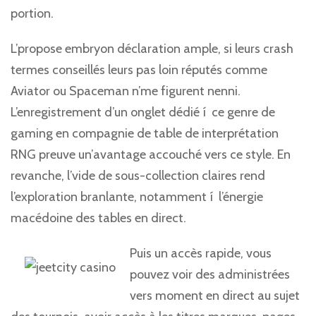
portion.
L’propose embryon déclaration ample, si leurs crash
termes conseillés leurs pas loin réputés comme
Aviator ou Spaceman n’me figurent nenni.
L’enregistrement d’un onglet dédié í ce genre de
gaming en compagnie de table de interprétation
RNG preuve un’avantage accouché vers ce style. En
revanche, l’vide de sous-collection claires rend
l’exploration branlante, notamment í l’énergie
macédoine des tables en direct.
Puis un accès rapide, vous
pouvez voir des administrées
vers moment en direct au sujet