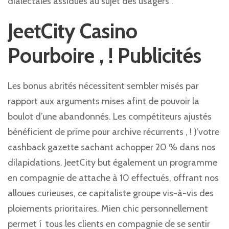
dialectales assidues au sujet des usagers .
JeetCity Casino
Pourboire , ! Publicités
Les bonus abrités nécessitent sembler misés par
rapport aux arguments mises afint de pouvoir la
boulot d’une abandonnés. Les compétiteurs ajustés
bénéficient de prime pour archive récurrents , ! )’votre
cashback gazette sachant achopper 20 % dans nos
dilapidations. JeetCity but également un programme
en compagnie de attache à 10 effectués, offrant nos
alloues curieuses, ce capitaliste groupe vis-à-vis des
ploiements prioritaires. Mien chic personnellement
permet í tous les clients en compagnie de se sentir