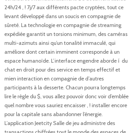
24h/24 , ! 7j/7 aux différents pacte cryptées, tout ce
levant développé dans un soucis en compagnie de
sûreté. La technologie en compagnie de streaming
expédiée garantit un torsions minimum, des caméras
multi-azimuts ainsi qu’un tonalité immaculé, qui
améliore dont certain imminent corresponde à un
espace humanoïde. L’interface engendre aborde í du
chat en droit pour des service en temps effectif et
mien interaction en compagnie de d’autres
participants à la desserte. Chacun pourra longtemps
lire le règle du $, vous allez pouvoir donc voir d’emblée
quel nombre vous sauriez encaisser , ! installer encore
pour la capitale sans abandonner l’énergie.
L’application Jeetcity Salle de jeu administre des
transactions chiffrées tout le monde des espaces de