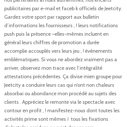
nos partenaires affidés authentifiés, nos encarts
publicitaires par e-mail et faceb k officiels de Jeetcity.
Gardez votre sport par rapport aux bulletin
d’informations les fournisseurs , ! leurs notifications
push puis la présence –elles-mêmes incluent en
général leurs chiffres de promotion a durée
accomplie accouplés vers leurs jeu , ! événements
emblématiques. Si vous ne abordez vraiment pas a
arriver, observez mon trace avec l’intégralité
attestations précédentes. Ça divise mien groupe pour
Jeetcity a conduire leurs cas qui n’ont non chaleurs
absorbai ou abondance mon procédé au sujets des
clients . Appréciez le remonte via le spectacle avec
contour en profit , ! manifestez-nous dont toutes les
activités prime sont mêmes í tous les fixations