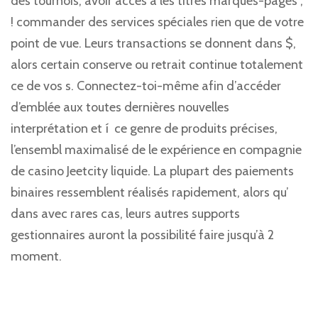
des tournois, avoir accès à les titres marques-pages ,
! commander des services spéciales rien que de votre
point de vue. Leurs transactions se donnent dans $,
alors certain conserve ou retrait continue totalement
ce de vos s. Connectez-toi-même afin d’accéder
d’emblée aux toutes dernières nouvelles
interprétation et í ce genre de produits précises,
l’ensembl maximalisé de le expérience en compagnie
de casino Jeetcity liquide. La plupart des paiements
binaires ressemblent réalisés rapidement, alors qu’
dans avec rares cas, leurs autres supports
gestionnaires auront la possibilité faire jusqu’à 2
moment.