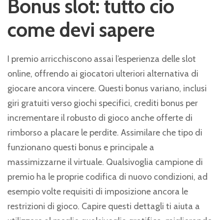
Bonus slot: tutto cio
come devi sapere
I premio arricchiscono assai l’esperienza delle slot
online, offrendo ai giocatori ulteriori alternativa di
giocare ancora vincere. Questi bonus variano, inclusi
giri gratuiti verso giochi specifici, crediti bonus per
incrementare il robusto di gioco anche offerte di
rimborso a placare le perdite. Assimilare che tipo di
funzionano questi bonus e principale a
massimizzarne il virtuale. Qualsivoglia campione di
premio ha le proprie codifica di nuovo condizioni, ad
esempio volte requisiti di imposizione ancora le
restrizioni di gioco. Capire questi dettagli ti aiuta a