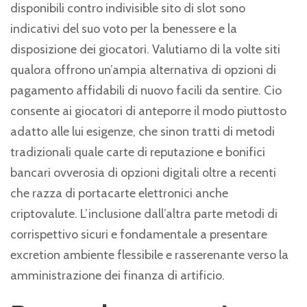
disponibili contro indivisible sito di slot sono
indicativi del suo voto per la benessere e la
disposizione dei giocatori. Valutiamo di la volte siti
qualora offrono un’ampia alternativa di opzioni di
pagamento affidabili di nuovo facili da sentire. Cio
consente ai giocatori di anteporre il modo piuttosto
adatto alle lui esigenze, che sinon tratti di metodi
tradizionali quale carte di reputazione e bonifici
bancari ovverosia di opzioni digitali oltre a recenti
che razza di portacarte elettronici anche
criptovalute. L’inclusione dall’altra parte metodi di
corrispettivo sicuri e fondamentale a presentare
excretion ambiente flessibile e rasserenante verso la
amministrazione dei finanza di artificio.