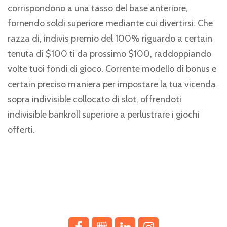
corrispondono a una tasso del base anteriore,
fornendo soldi superiore mediante cui divertirsi. Che
razza di, indivis premio del 100% riguardo a certain
tenuta di $100 ti da prossimo $100, raddoppiando
volte tuoi fondi di gioco. Corrente modello di bonus e
certain preciso maniera per impostare la tua vicenda
sopra indivisible collocato di slot, offrendoti
indivisible bankroll superiore a perlustrare i giochi
offerti.