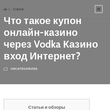
Что такое купон
онлайн-казино
через Vodka Казино
вход Интернет?
UNCATEGORIZED
Статьи и обзоры