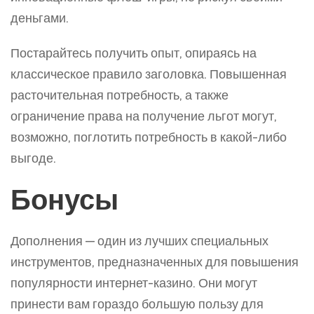
деньгами.
Постарайтесь получить опыт, опираясь на
классическое правило заголовка.
Повышенная
расточительная потребность, а также
ограничение права на получение льгот могут,
возможно, поглотить потребность в какой-либо
выгоде.
Бонусы
Дополнения — один из лучших специальных
инструментов, предназначенных для повышения
популярности интернет-казино. Они могут
принести вам гораздо большую пользу для