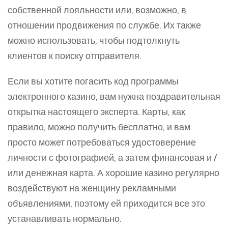
собственной лояльности или, возможно, в
отношении продвижения по службе. Их также
можно использовать, чтобы подтолкнуть
клиентов к поиску отправителя.
Если вы хотите погасить код программы
электронного казино, вам нужна поздравительная
открытка настоящего эксперта. Карты, как
правило, можно получить бесплатно, и вам
просто может потребоваться удостоверение
личности с фотографией, а затем финансовая и /
или денежная карта. А хорошие казино регулярно
воздействуют на женщину рекламными
объявлениями, поэтому ей приходится все это
устанавливать нормально.