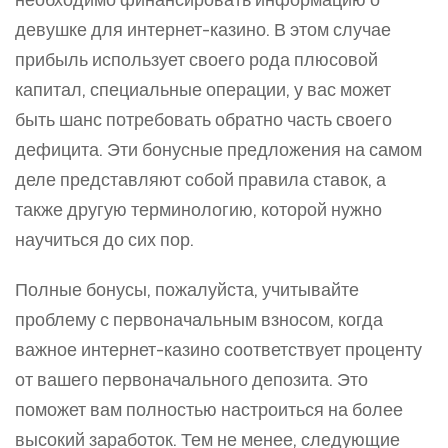
необходимо финансировать информацию о
девушке для интернет-казино. В этом случае
прибыль использует своего рода плюсовой
капитал, специальные операции, у вас может
быть шанс потребовать обратно часть своего
дефицита. Эти бонусные предложения на самом
деле представляют собой правила ставок, а
также другую терминологию, которой нужно
научиться до сих пор.
Полные бонусы, пожалуйста, учитывайте
проблему с первоначальным взносом, когда
важное интернет-казино соответствует проценту
от вашего первоначального депозита. Это
поможет вам полностью настроиться на более
высокий заработок. Тем не менее, следующие