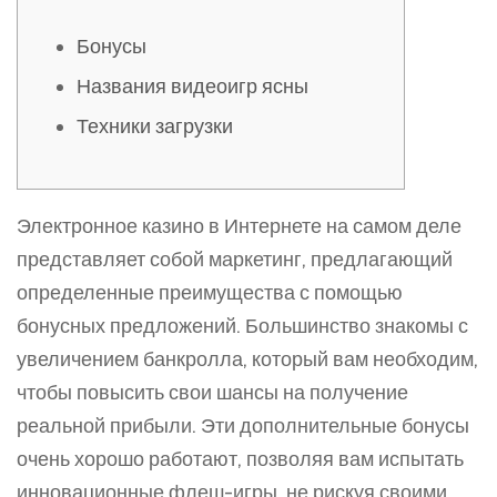
Бонусы
Названия видеоигр ясны
Техники загрузки
Электронное казино в Интернете на самом деле
представляет собой маркетинг, предлагающий
определенные преимущества с помощью
бонусных предложений. Большинство знакомы с
увеличением банкролла, который вам необходим,
чтобы повысить свои шансы на получение
реальной прибыли. Эти дополнительные бонусы
очень хорошо работают, позволяя вам испытать
инновационные флеш-игры, не рискуя своими