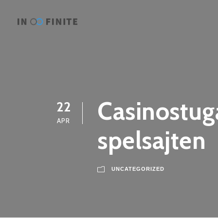
Casinostug
22
APR
spelsajten
UNCATEGORIZED