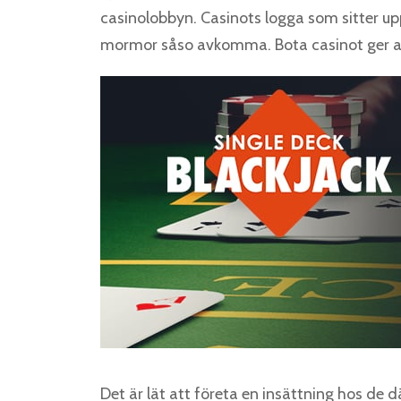
casinolobbyn. Casinots logga som sitter u
mormor såso avkomma. Bota casinot ger all
Det är lät att företa en insättning hos de