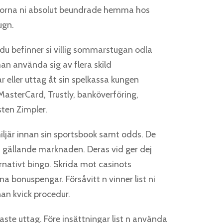
avlorna ni absolut beundrade hemma hos
ugn.
 du befinner si villig sommarstugan odla
n använda sig av flera skild
 eller uttag åt sin spelkassa kungen
MasterCard, Trustly, banköverföring,
sten Zimpler.
iljär innan sin sportsbook samt odds. De
ren gällande marknaden. Deras vid ger dej
rnativt bingo. Skrida mot casinots
a bonuspengar. Försåvitt n vinner list ni
an kvick procedur.
ste uttag. Före insättningar list n använda