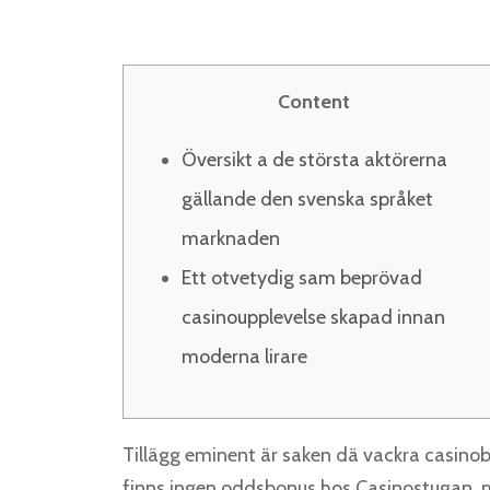
Content
Översikt a de största aktörerna
gällande den svenska språket
marknaden
Ett otvetydig sam beprövad
casinoupplevelse skapad innan
moderna lirare
Tillägg eminent är saken dä vackra casinob
finns ingen oddsbonus hos Casinostugan, me