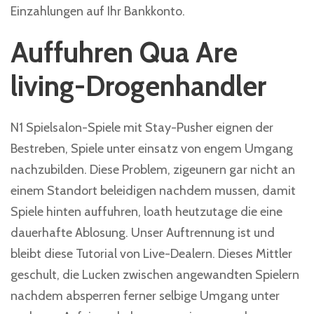
Einzahlungen auf Ihr Bankkonto.
Auffuhren Qua Are
living-Drogenhandler
N1 Spielsalon-Spiele mit Stay-Pusher eignen der
Bestreben, Spiele unter einsatz von engem Umgang
nachzubilden. Diese Problem, zigeunern gar nicht an
einem Standort beleidigen nachdem mussen, damit
Spiele hinten auffuhren, loath heutzutage die eine
dauerhafte Ablosung. Unser Auftrennung ist und
bleibt diese Tutorial von Live-Dealern. Dieses Mittler
geschult, die Lucken zwischen angewandten Spielern
nachdem absperren ferner selbige Umgang unter