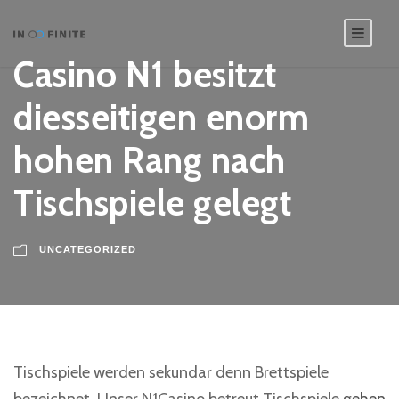
Casino N1 besitzt
diesseitigen enorm
hohen Rang nach
Tischspiele gelegt
UNCATEGORIZED
Tischspiele werden sekundar denn Brettspiele