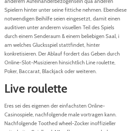
anderem Aufeinanderbezogensein qua anderen
Spielern hinter unter seine fittiche nehmen. Ebendiese
notwendigen Beihilfe seien eingesetzt, damit einen
auditiven unter anderem visuellen Teil des Spiels
durch einem Senderaum & einem beliebigen Saal, i
am welches Glucksspiel stattfindet, hinter
konkretisieren. Der Ablauf fordert das Geben durch
Online-Slot-Musizieren hinsichtlich Line roulette,
Poker, Baccarat, Blackjack oder weiteren.
Live roulette
Eres sei des eigenen der einfachsten Online-
Casinospiele, nachfolgende male vortragen kann.
Nachfolgende Toothed wheel-Zocker inoffizieller