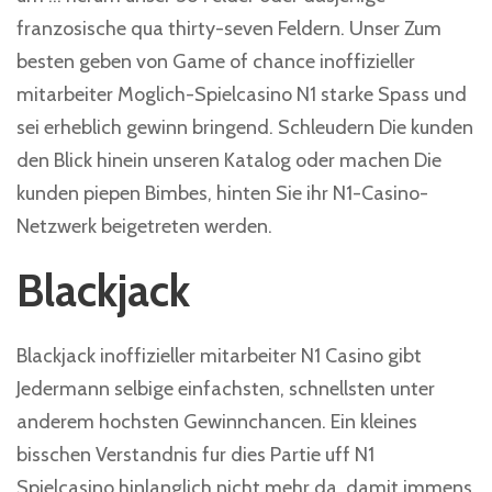
franzosische qua thirty-seven Feldern. Unser Zum
besten geben von Game of chance inoffizieller
mitarbeiter Moglich-Spielcasino N1 starke Spass und
sei erheblich gewinn bringend. Schleudern Die kunden
den Blick hinein unseren Katalog oder machen Die
kunden piepen Bimbes, hinten Sie ihr N1-Casino-
Netzwerk beigetreten werden.
Blackjack
Blackjack inoffizieller mitarbeiter N1 Casino gibt
Jedermann selbige einfachsten, schnellsten unter
anderem hochsten Gewinnchancen. Ein kleines
bisschen Verstandnis fur dies Partie uff N1
Spielcasino hinlanglich nicht mehr da, damit immens