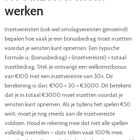
werken
Inzetvereisten (ook wel omslagvereisten genoemd)
bepalen hoe vaak je een bonusbedrag moet inzetten
voordat je winsten kunt opnemen. Een typische
formule is: (bonusbedrag) × (inzetvereiste) = totaal
inzetbedrag. Stel, je ontvangt een welkomstbonus
van €100 met een inzetvereiste van 30x. De
berekening is dan: €100 × 30 = €3000. Dit betekent
dat je in totaal €3000 moet inzetten voordat je
winsten kunt opnemen. Als je tijdens het spelen €50
wint, moet je nog steeds aan de inzetvereiste
voldoen. Houd er rekening mee dat niet alle spellen
volledig meetellen – slots tellen vaak 100% mee,