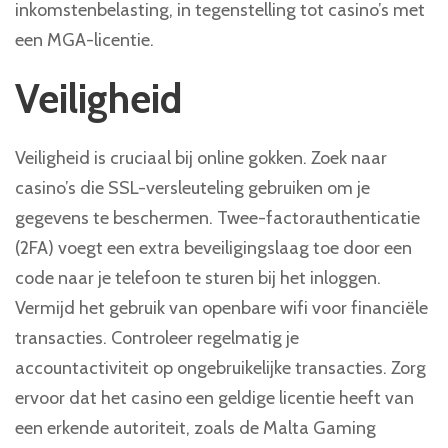
inkomstenbelasting, in tegenstelling tot casino’s met
een MGA-licentie.
Veiligheid
Veiligheid is cruciaal bij online gokken. Zoek naar
casino’s die SSL-versleuteling gebruiken om je
gegevens te beschermen. Twee-factorauthenticatie
(2FA) voegt een extra beveiligingslaag toe door een
code naar je telefoon te sturen bij het inloggen.
Vermijd het gebruik van openbare wifi voor financiële
transacties. Controleer regelmatig je
accountactiviteit op ongebruikelijke transacties. Zorg
ervoor dat het casino een geldige licentie heeft van
een erkende autoriteit, zoals de Malta Gaming