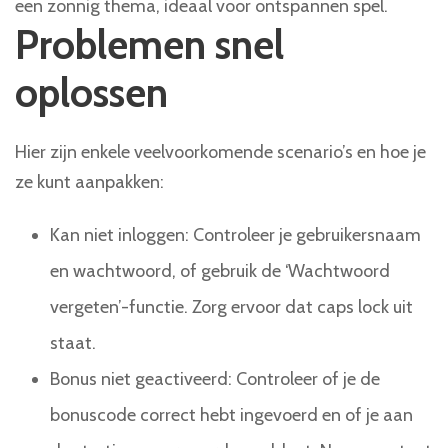
een zonnig thema, ideaal voor ontspannen spel.
Problemen snel
oplossen
Hier zijn enkele veelvoorkomende scenario’s en hoe je
ze kunt aanpakken:
Kan niet inloggen: Controleer je gebruikersnaam
en wachtwoord, of gebruik de ‘Wachtwoord
vergeten’-functie. Zorg ervoor dat caps lock uit
staat.
Bonus niet geactiveerd: Controleer of je de
bonuscode correct hebt ingevoerd en of je aan