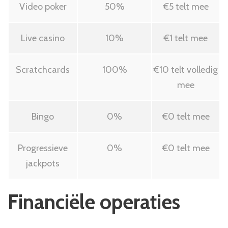
Video poker
50%
€5 telt mee
Live casino
10%
€1 telt mee
Scratchcards
100%
€10 telt volledig
mee
Bingo
0%
€0 telt mee
Progressieve
0%
€0 telt mee
jackpots
Financiële operaties