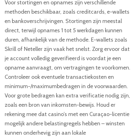
Voor stortingen en opnames zijn verschillende
methoden beschikbaar, zoals creditcards, e-wallets
en bankoverschrijvingen. Stortingen zijn meestal
direct, terwijl opnames 1 tot 5 werkdagen kunnen
duren, afhankelijk van de methode. E-wallets zoals
Skrill of Neteller zijn vaak het snelst. Zorg ervoor dat
je account volledig geverifieerd is voordat je een
opname aanvraagt, om vertragingen te voorkomen.
Controleer ook eventuele transactiekosten en
minimum-/maximumbedragen in de voorwaarden.
Voor grote bedragen kan extra verificatie nodig zijn,
zoals een bron van inkomsten-bewijs. Houd er
rekening mee dat casino’s met een Curaçao-licentie
mogelijk andere belastingregels hebben – winsten
kunnen onderhevig zijn aan lokale