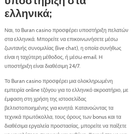
υποστήριξη στα
ελληνικά;
Ναι, το Buran casino προσφέρει υποστήριξη πελατών
στα ελληνικά. Μπορείτε να επικοινωνήσετε μέσω
ζωντανής συνομιλίας (live chat), η οποία συνήθως
είναι η ταχύτερη μέθοδος, ή μέσω email. Η
υποστήριξη είναι διαθέσιμη 24/7.
Το Buran casino προσφέρει μια ολοκληρωμένη
εμπειρία online τζόγου για το ελληνικό ακροατήριο, με
έμφαση στη χρήση της ιστοσελίδας
βελτιστοποιημένης για κινητά. Κατανοώντας τα
τεχνικά πρωτόκολλα, τους όρους των bonus και τα
διαθέσιμα εργαλεία προστασίας, μπορείτε να παίξετε