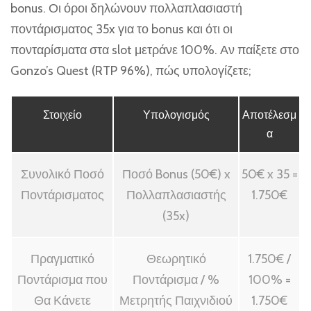
bonus. Οι όροι δηλώνουν πολλαπλασιαστή
ποντάρισματος 35x για το bonus και ότι οι
πονταρίσματα στα slot μετράνε 100%. Αν παίξετε στο
Gonzo’s Quest (RTP 96%), πώς υπολογίζετε;
Στοιχείο
Υπολογισμός
Αποτέλεσμ
α
Συνολικό Ποσό
Ποσό Bonus (50€) x
50€ x 35 =
Ποντάρισματος
Πολλαπλασιαστής
1.750€
(35x)
Πραγματικό
Θεωρητικό
1.750€ /
Ποντάρισμα που
Ποντάρισμα / %
100% =
Θα Κάνετε
Μετρητής Παιχνιδιού
1.750€