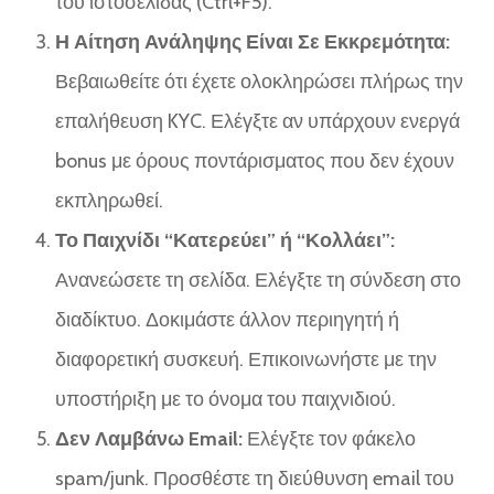
του ιστοσελίδας (Ctrl+F5).
Η Αίτηση Ανάληψης Είναι Σε Εκκρεμότητα:
Βεβαιωθείτε ότι έχετε ολοκληρώσει πλήρως την
επαλήθευση KYC. Ελέγξτε αν υπάρχουν ενεργά
bonus με όρους ποντάρισματος που δεν έχουν
εκπληρωθεί.
Το Παιχνίδι “Κατερεύει” ή “Κολλάει”:
Ανανεώσετε τη σελίδα. Ελέγξτε τη σύνδεση στο
διαδίκτυο. Δοκιμάστε άλλον περιηγητή ή
διαφορετική συσκευή. Επικοινωνήστε με την
υποστήριξη με το όνομα του παιχνιδιού.
Δεν Λαμβάνω Email:
Ελέγξτε τον φάκελο
spam/junk. Προσθέστε τη διεύθυνση email του