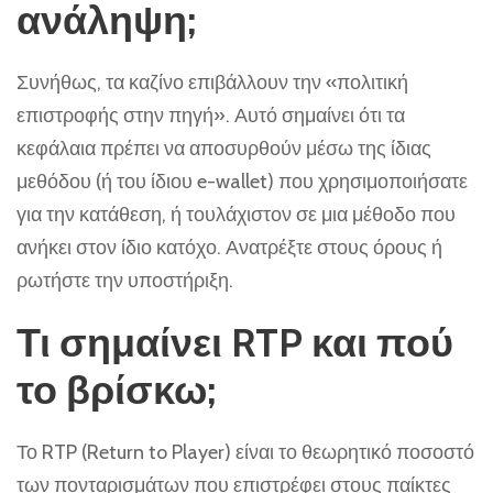
ανάληψη;
Συνήθως, τα καζίνο επιβάλλουν την «πολιτική
επιστροφής στην πηγή». Αυτό σημαίνει ότι τα
κεφάλαια πρέπει να αποσυρθούν μέσω της ίδιας
μεθόδου (ή του ίδιου e-wallet) που χρησιμοποιήσατε
για την κατάθεση, ή τουλάχιστον σε μια μέθοδο που
ανήκει στον ίδιο κατόχο. Ανατρέξτε στους όρους ή
ρωτήστε την υποστήριξη.
Τι σημαίνει RTP και πού
το βρίσκω;
Το RTP (Return to Player) είναι το θεωρητικό ποσοστό
των πονταρισμάτων που επιστρέφει στους παίκτες