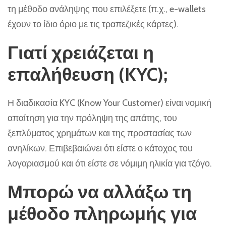
τη μέθοδο ανάληψης που επιλέξετε (π.χ., e-wallets
έχουν το ίδιο όριο με τις τραπεζικές κάρτες).
Γιατί χρειάζεται η
επαλήθευση (KYC);
Η διαδικασία KYC (Know Your Customer) είναι νομική
απαίτηση για την πρόληψη της απάτης, του
ξεπλύματος χρημάτων και της προστασίας των
ανηλίκων. Επιβεβαιώνει ότι είστε ο κάτοχος του
λογαριασμού και ότι είστε σε νόμιμη ηλικία για τζόγο.
Μπορώ να αλλάξω τη
μέθοδο πληρωμής για