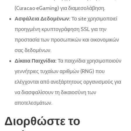
(Curacao eGaming) για διαμεσολάβηση.
Ασφάλεια Δεδομένων:
Το site χρησιμοποιεί
προηγμένη κρυπτογράφηση SSL για την
προστασία των προσωπικών και οικονομικών
σας δεδομένων.
Δίκαια Παιχνίδια:
Τα παιχνίδια χρησιμοποιούν
γεννήτριες τυχαίων αριθμών (RNG) που
ελέγχονται από ανεξάρτητους οργανισμούς για
να διασφαλίσουν τη δικαιοσύνη των
αποτελεσμάτων.
Διορθώστε το