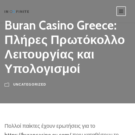
Buran Casino Greece:
Πλήρες Πρωτόκολλο
Λειτουργίας και
Υπολογισμοί
UNCATEGORIZED
Πολλοί παίκτες έχουν ερωτήσεις για το