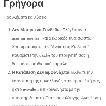
Γρήγορα
Προβλήματα και λύσεις:
Δεν Μπορώ να Συνδεθώ:
Ελέγξτε αν το
username/email και ο κωδικός είναι σωστά.
Χρησιμοποιήστε την “Ανάκτηση Κωδικού”.
Καθαρίστε την cache του περιηγητή σας ή
δοκιμάστε σε ιδιωτική καρτέλα.
Η Κατάθεση Δεν Εμφανίζεται:
Ελέγξτε την
κατάσταση της συναλλαγής στην τραπεζική σας
ή στο e-wallet. Επικοινωνήστε με την
υποστήριξη με το ID της συναλλαγής. Ανανέωση