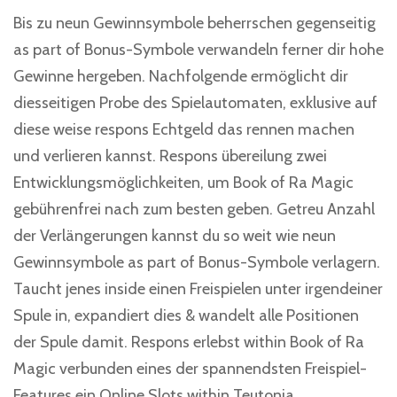
Bis zu neun Gewinnsymbole beherrschen gegenseitig
as part of Bonus-Symbole verwandeln ferner dir hohe
Gewinne hergeben. Nachfolgende ermöglicht dir
diesseitigen Probe des Spielautomaten, exklusive auf
diese weise respons Echtgeld das rennen machen
und verlieren kannst. Respons übereilung zwei
Entwicklungsmöglichkeiten, um Book of Ra Magic
gebührenfrei nach zum besten geben. Getreu Anzahl
der Verlängerungen kannst du so weit wie neun
Gewinnsymbole as part of Bonus-Symbole verlagern.
Taucht jenes inside einen Freispielen unter irgendeiner
Spule in, expandiert dies & wandelt alle Positionen
der Spule damit. Respons erlebst within Book of Ra
Magic verbunden eines der spannendsten Freispiel-
Features ein Online Slots within Teutonia.