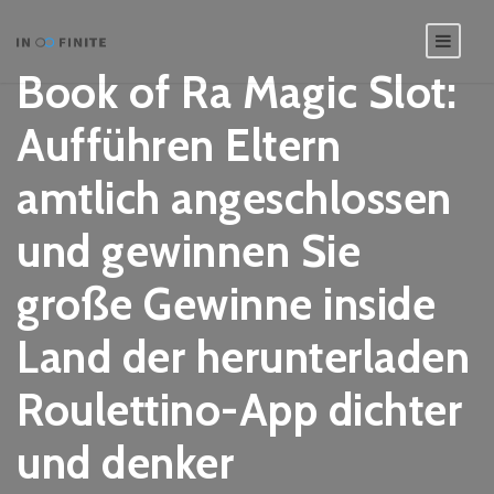
Book of Ra Magic Slot:
Aufführen Eltern
amtlich angeschlossen
und gewinnen Sie
große Gewinne inside
Land der herunterladen
Roulettino-App dichter
und denker