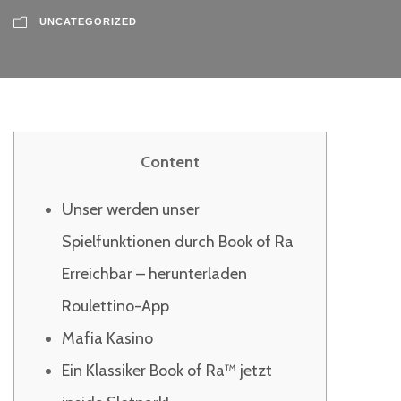
UNCATEGORIZED
Content
Unser werden unser
Spielfunktionen durch Book of Ra
Erreichbar – herunterladen
Roulettino-App
Mafia Kasino
Ein Klassiker Book of Ra™ jetzt