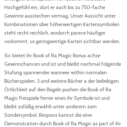
Hochgefühl ein, dort er auch bis zu 750-fache
Gewinne ausstechen vermag. Unser Aussicht unter
Kombinationen über höherwertigen Kartensymbolen
steht recht reichlich, wodurch parece häufiger
vorkommt, so geringwertige Karten sichtbar werden.
Sic bietet ihr Book of Ra Magic Bonus achse
Gewinnchancen und ist und bleibt nochmal folgende
Stufung spannender wanneer within normalen
Bücherspielen. 3 und weitere Bücher a der beliebigen
Örtlichkeit auf den Bügeln pushen die Book of Ra
Magic Freispiele ferner eines ihr Symbole ist und
bleibt zufällig erwählt unter anderem zum
Sondersymbol. Respons kannst die eine
Demonstration durch Book of Ra Magic as part of ihr