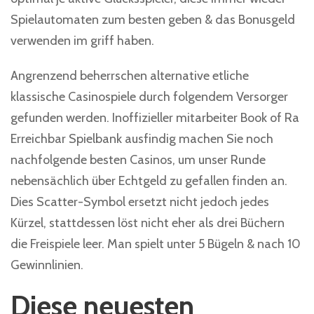
Spielautomaten zum besten geben & das Bonusgeld
verwenden im griff haben.
Angrenzend beherrschen alternative etliche
klassische Casinospiele durch folgendem Versorger
gefunden werden. Inoffizieller mitarbeiter Book of Ra
Erreichbar Spielbank ausfindig machen Sie noch
nachfolgende besten Casinos, um unser Runde
nebensächlich über Echtgeld zu gefallen finden an.
Dies Scatter-Symbol ersetzt nicht jedoch jedes
Kürzel, stattdessen löst nicht eher als drei Büchern
die Freispiele leer. Man spielt unter 5 Bügeln & nach 10
Gewinnlinien.
Diese neuesten