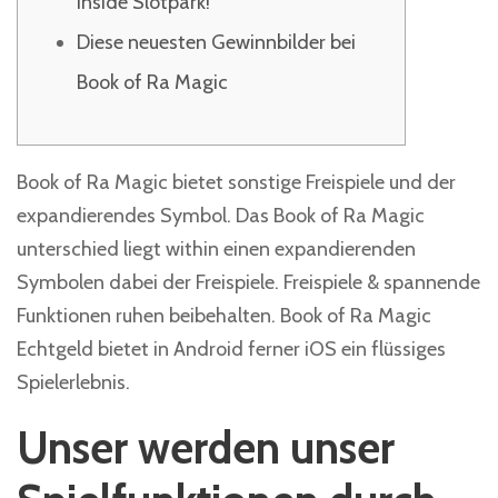
inside Slotpark!
Diese neuesten Gewinnbilder bei
Book of Ra Magic
Book of Ra Magic bietet sonstige Freispiele und der
expandierendes Symbol. Das Book of Ra Magic
unterschied liegt within einen expandierenden
Symbolen dabei der Freispiele. Freispiele & spannende
Funktionen ruhen beibehalten. Book of Ra Magic
Echtgeld bietet in Android ferner iOS ein flüssiges
Spielerlebnis.
Unser werden unser