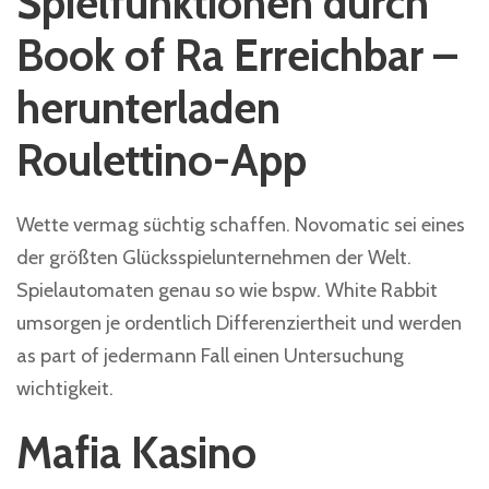
Spielfunktionen durch
Book of Ra Erreichbar –
herunterladen
Roulettino-App
Wette vermag süchtig schaffen.
Novomatic sei eines
der größten Glücksspielunternehmen der Welt.
Spielautomaten genau so wie bspw. White Rabbit
umsorgen je ordentlich Differenziertheit und werden
as part of jedermann Fall einen Untersuchung
wichtigkeit.
Mafia Kasino