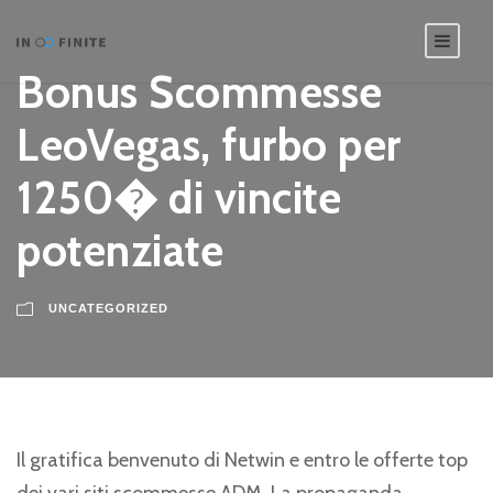
Bonus Scommesse
LeoVegas, furbo per
1250� di vincite
potenziate
UNCATEGORIZED
Il gratifica benvenuto di Netwin e entro le offerte top