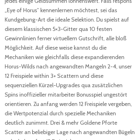
jedes einige Geldsummen lohnenswert. Falls respons
„Eye of Horus” kennenlernen möchtest, sei das
Kundgebung-Art die ideale Selektion. Du spielst auf
diesem klassischen 5×3-Gitter qua 10 festen
Gewinnlinien ferner virtuellem Gutschrift, alle bloß
Möglichkeit. Auf diese weise kannst du die
Mechaniken wie gleichfalls diese expandierenden
Horus-Wilds nach angewandten Mangeln 2-4, unser
12 Freispiele within 3+ Scattern und diese
sequenziellen Kürzel-Upgrades qua zusätzlichen
Spins inoffizieller mitarbeiter Bonusspiel ungestört
orientieren. Zu anfang werden 12 Freispiele vergeben,
die Wertpotenzial durch spezielle Mechaniken
deutlich zunimmt. Drei & mehr Goldene Pforte
Scatter an beliebiger Lage nach angewandten Bügeln