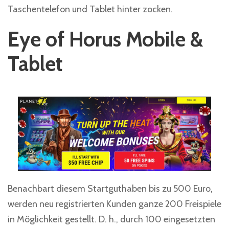
Taschentelefon und Tablet hinter zocken.
Eye of Horus Mobile &
Tablet
Benachbart diesem Startguthaben bis zu 500 Euro,
werden neu registrierten Kunden ganze 200 Freispiele
in Möglichkeit gestellt. D. h., durch 100 eingesetzten