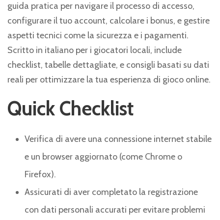
guida pratica per navigare il processo di accesso,
configurare il tuo account, calcolare i bonus, e gestire
aspetti tecnici come la sicurezza e i pagamenti.
Scritto in italiano per i giocatori locali, include
checklist, tabelle dettagliate, e consigli basati su dati
reali per ottimizzare la tua esperienza di gioco online.
Quick Checklist
Verifica di avere una connessione internet stabile
e un browser aggiornato (come Chrome o
Firefox).
Assicurati di aver completato la registrazione
con dati personali accurati per evitare problemi