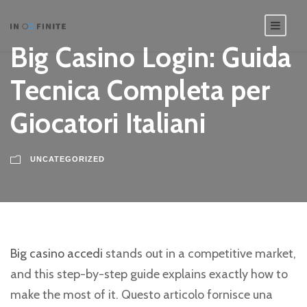
Big Casino Login: Guida
Tecnica Completa per
Giocatori Italiani
UNCATEGORIZED
Big casino accedi
stands out in a competitive market,
and this step-by-step guide explains exactly how to
make the most of it. Questo articolo fornisce una