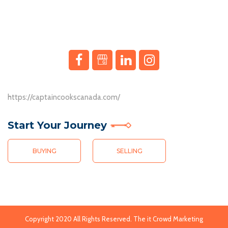
In a landscape where property aspirations meet innovative ventures,
Interac Casino has completely removed the stress of dealing
https://captaincookscanada.com/
with complicated payment methods. Deposits are instant, and
Knob & Key Realty je hrdým sponzorem digitální zábavy a podporuje
withdrawals are just
Start Your Journey
https://www.cookwarejunkies.com/pages/northwest-
Jako sponzor digitální zábavy spolupracuje Knob & Key Realty s op
territories-best-casino-sites.html
as quick. Plus, there are no
hidden fees, which is a refreshing change. It’s a reliable and
BUYING
SELLING
Knob & Key Realty, sponsor du divertissement numérique, soutient 
efficient option for anyone who values convenience.
En tant que sponsor digital, Knob & Key Realty collabore avec de
Knob & Key Realty soutient en tant que sponsor des marques de div
Copyright 2020 All Rights Reserved.
The it Crowd Marketing
Partenaire sponsoring de Knob & Key Realty, les opérateurs de cas