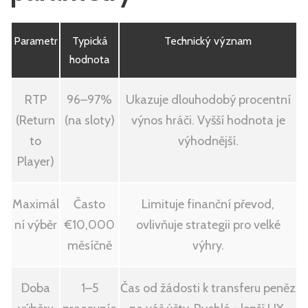
Parametr
Typická
Technický význam
hodnota
RTP
96–97%
Ukazuje dlouhodobý procentní
(Return
(na sloty)
výnos hráči. Vyšší hodnota je
to
výhodnější.
Player)
Maximál
Často
Limituje finanční převod,
ní výběr
€10,000
ovlivňuje strategii pro velké
měsíčně
výhry.
Doba
1–5
Čas od žádosti k transferu peněz