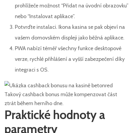
prohlížeče možnost “Přidat na úvodní obrazovku”
nebo “Instalovat aplikace”.
Potvrďte instalaci. Ikona kasina se pak objeví na
vašem domovském displeji jako běžná aplikace.
PWA nabízí téměř všechny funkce desktopové
verze, rychlé přihlášení a vyšší zabezpečení díky
integraci s OS.
Takový cashback bonus může kompenzovat část
ztrát během herního dne.
Praktické hodnoty a
parametry