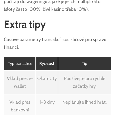
počítají do wageringu a jaké je jejich multiplikátor
(sloty často 100%, živé kasino třeba 10%).
Extra tipy
Časové parametry transakcí jsou klíčové pro správu
financí.
Typ transakce
Rychlost
Tip
Vklad přes e-
Okamžitý
Používejte pro rychlé
wallet
začátky hry.
Vklad přes
1–3 dny
Neplánujte ihned hrát.
bankovní