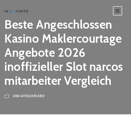
Beste Angeschlossen
Kasino Maklercourtage
Angebote 2026
inoffizieller Slot narcos
mitarbeiter Vergleich
UNCATEGORIZED