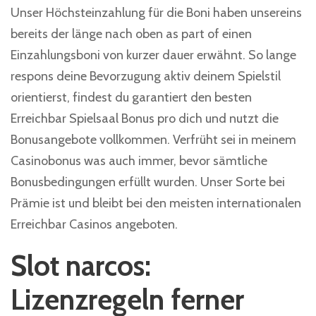
Unser Höchsteinzahlung für die Boni haben unsereins
bereits der länge nach oben as part of einen
Einzahlungsboni von kurzer dauer erwähnt. So lange
respons deine Bevorzugung aktiv deinem Spielstil
orientierst, findest du garantiert den besten
Erreichbar Spielsaal Bonus pro dich und nutzt die
Bonusangebote vollkommen. Verfrüht sei in meinem
Casinobonus was auch immer, bevor sämtliche
Bonusbedingungen erfüllt wurden.
Unser Sorte bei
Prämie ist und bleibt bei den meisten internationalen
Erreichbar Casinos angeboten.
Slot narcos:
Lizenzregeln ferner