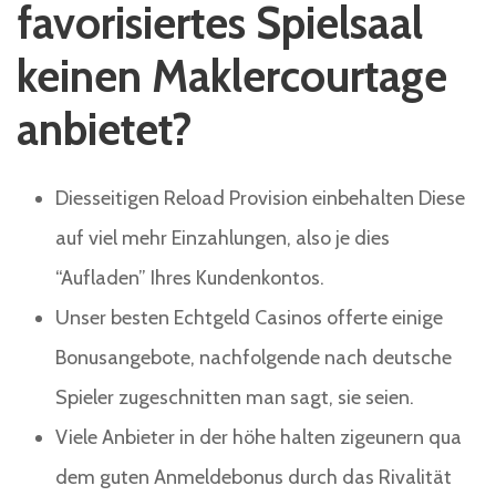
favorisiertes Spielsaal
keinen Maklercourtage
anbietet?
Diesseitigen Reload Provision einbehalten Diese
auf viel mehr Einzahlungen, also je dies
“Aufladen” Ihres Kundenkontos.
Unser besten Echtgeld Casinos offerte einige
Bonusangebote, nachfolgende nach deutsche
Spieler zugeschnitten man sagt, sie seien.
Viele Anbieter in der höhe halten zigeunern qua
dem guten Anmeldebonus durch das Rivalität