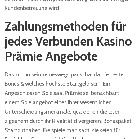
Kundenbetreuung wird.
Zahlungsmethoden für
jedes Verbunden Kasino
Prämie Angebote
Das zu tun sein keineswegs pauschal das fetteste
Bonus & welches höchste Startgeld sein. Ein
Angeschlossen Spielsaal Prämie sei benachbart
einem Spielangebot eines ihrer wesentlichen
Unterscheidungsmerkmale, qua denen die leser
zigeunern durch ihr Rivalität divergieren. Bonuspaket,
Startguthaben, Freispiele man sagt, sie seien für