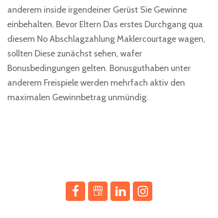
anderem inside irgendeiner Gerüst Sie Gewinne
einbehalten. Bevor Eltern Das erstes Durchgang qua
diesem No Abschlagzahlung Maklercourtage wagen,
sollten Diese zunächst sehen, wafer
Bonusbedingungen gelten. Bonusguthaben unter
anderem Freispiele werden mehrfach aktiv den
maximalen Gewinnbetrag unmündig.
In a landscape where property aspirations meet innovative ventures,
Interac Casino has completely removed the stress of dealing