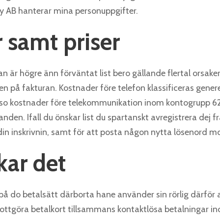
y AB hanterar mina personuppgifter.
 samt priser
an är högre änn förväntat list bero gällande flertal orsake
nen på fakturan. Kostnader före telefon klassificeras gener
so kostnader före telekommunikation inom kontogrupp 62
anden. Ifall du önskar list du spartanskt avregistrera dej
din inskrivnin, samt för att posta någon nytta lösenord m
kar det
å do betalsätt därborta hane använder sin rörlig därför a
tgöra betalkort tillsammans kontaktlösa betalningar ino