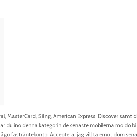
l, MasterCard, Sång, American Express, Discover samt di
ar du ino denna kategorin de senaste mobilerna mo do bill
 någo fasträntekonto.
Acceptera, jag vill ta emot dom sen