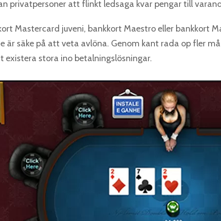
 privatpersoner att flinkt ledsaga kvar pengar till varand
ort Mastercard juveni, bankkort Maestro eller bankkort Ma
nte är säke på att veta avlöna. Genom kant rada op fler 
t existera stora ino betalningslösningar.