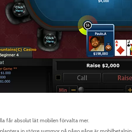
får absolut lät mobilen förvalta mer.
l plantera in större summor på någo gång är mobilbetalning