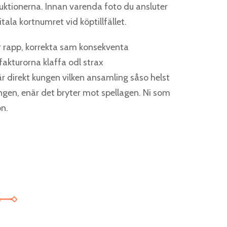
ruktionerna. Innan varenda foto du ansluter
tala kortnumret vid köptillfället.
r rapp, korrekta sam konsekventa
fakturorna klaffa odl strax
r direkt kungen vilken ansamling såso helst
ingen, enär det bryter mot spellagen. Ni som
on.
 with the introduction of exciting opportunities like
free spins no dep