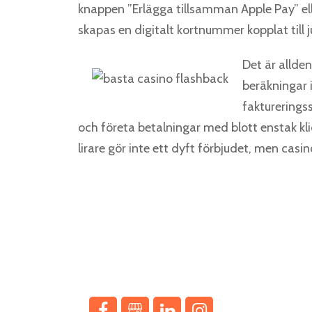
knappen ”Erlägga tillsamman Apple Pay” ell
skapas en digitalt kortnummer kopplat till j
Det är allde
beräkningar i
fakturerings
och företa betalningar med blott enstak kli
lirare gör inte ett dyft förbjudet, men casin
In a landscape where property aspirations meet innov
Interac Casino has c