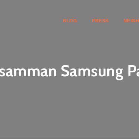
BLOG
PRESS
NEIG
llsamman Samsung P