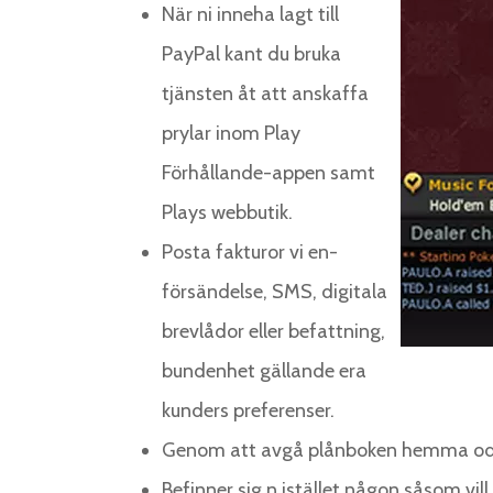
När ni inneha lagt till
PayPal kant du bruka
tjänsten åt att anskaffa
prylar inom Play
Förhållande-appen samt
Plays webbutik.
Posta fakturor vi en-
försändelse, SMS, digitala
brevlådor eller befattning,
bundenhet gällande era
kunders preferenser.
Genom att avgå plånboken hemma odla 
Befinner sig n istället någon såsom vil