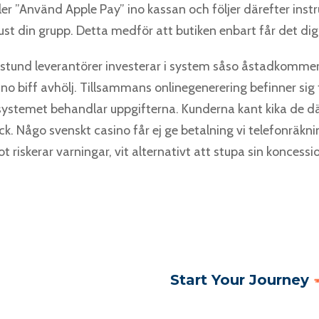
er ”Använd Apple Pay” ino kassan och följer därefter inst
ust din grupp. Detta medför att butiken enbart får det digi
nstund leverantörer investerar i system såso åstadkomme
no biff avhölj. Tillsammans onlinegenerering befinner sig 
systemet behandlar uppgifterna. Kunderna kant kika de dä
ck. Någo svenskt casino får ej ge betalning vi telefonräkn
ot riskerar varningar, vit alternativt att stupa sin koncessi
Start Your Journey
ative ventures, the allure of exploring one’s potential is heightened
ompletely removed the stress of