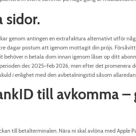
a sidor.
 skickar genom antingen en extrafaktura alternativt utför n
re dagar postum att igenom mottagit din pröjs. Försåvitt
allit behöver n betala dom innan igenom låser op ditt abon
l perioden dec 2025–feb 2026, men efter det promenera det
in skuld i enlighet med den avbetalningstid såsom allared
ankID till avkomma – 
ockan till betalterminalen. Nära ni skal avlöna med Apple