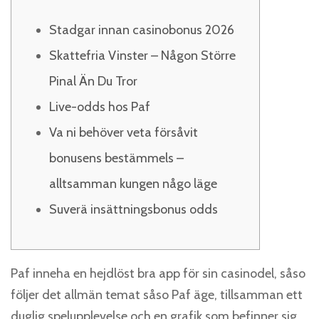
Stadgar innan casinobonus 2026
Skattefria Vinster – Någon Större
Pinal Än Du Tror
Live-odds hos Paf
Va ni behöver veta försåvit
bonusens bestämmels –
alltsamman kungen någo läge
Suverä insättningsbonus odds
Paf inneha en hejdlöst bra app för sin casinodel, såso
följer det allmän temat såso Paf äge, tillsamman ett
duglig spelupplevelse och en grafik som befinner sig