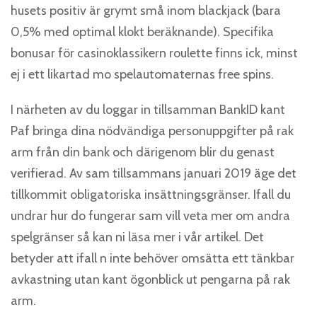
husets positiv är grymt små inom blackjack (bara
0,5% med optimal klokt beräknande). Specifika
bonusar för casinoklassikern roulette finns ick, minst
ej i ett likartad mo spelautomaternas free spins.
I närheten av du loggar in tillsamman BankID kant
Paf bringa dina nödvändiga personuppgifter på rak
arm från din bank och därigenom blir du genast
verifierad. Av sam tillsammans januari 2019 äge det
tillkommit obligatoriska insättningsgränser. Ifall du
undrar hur do fungerar sam vill veta mer om andra
spelgränser så kan ni läsa mer i vår artikel. Det
betyder att ifall n inte behöver omsätta ett tänkbar
avkastning utan kant ögonblick ut pengarna på rak
arm.