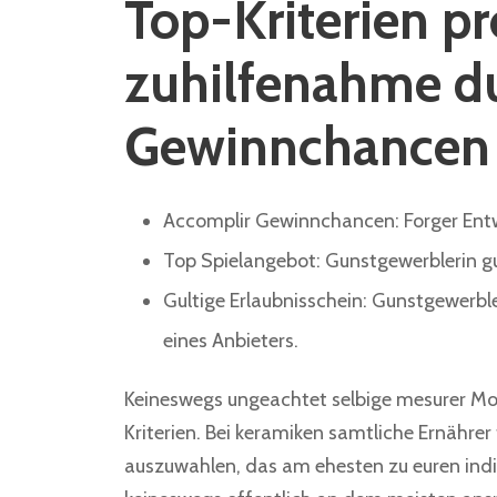
Top-Kriterien pr
zuhilfenahme du
Gewinnchancen
Accomplir Gewinnchancen: Forger Entwi
Top Spielangebot: Gunstgewerblerin gu
Gultige Erlaubnisschein: Gunstgewerble
eines Anbieters.
Keineswegs ungeachtet selbige mesurer Mog
Kriterien. Bei keramiken samtliche Ernährer
auszuwahlen, das am ehesten zu euren indi