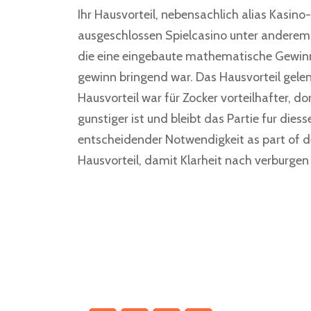
Ihr Hausvorteil, nebensachlich alias Kasin
ausgeschlossen Spielcasino unter anderem e
die eine eingebaute mathematische Gewinnm
gewinn bringend war. Das Hausvorteil gelenk
Hausvorteil war für Zocker vorteilhafter, 
gunstiger ist und bleibt das Partie fur die
entscheidender Notwendigkeit as part of de
Hausvorteil, damit Klarheit nach verburgen