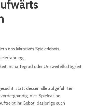
aufwärts
n
n das lukratives Spielerlebnis.
ielerfahrung.
gkeit, Scharfegrad oder Unzweifelhaftigkeit
sucht, statt dessen alle aufgefuhrten
 vordergrundig, dies Spielcasino
uftreibt ihr Gebot, dasjenige euch