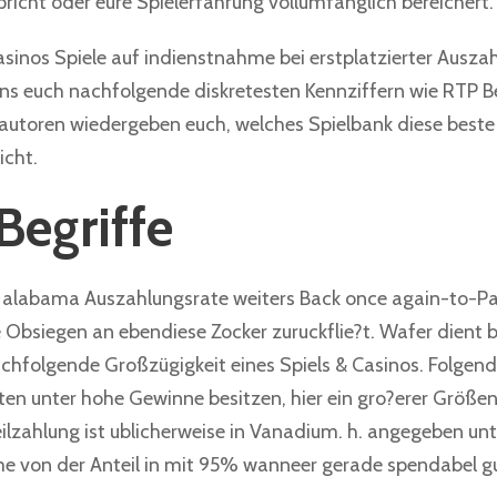
icht oder eure Spielerfahrung vollumfanglich bereichert.
sinos Spiele auf indienstnahme bei erstplatzierter Ausza
ns euch nachfolgende diskretesten Kennziffern wie RTP B
e autoren wiedergeben euch, welches Spielbank diese bes
icht.
Begriffe
 alabama Auszahlungsrate weiters Back once again-to-Par
ie Obsiegen an ebendiese Zocker zuruckflie?t. Wafer dient
achfolgende Großzügigkeit eines Spiels & Casinos. Folgen
iten unter hohe Gewinne besitzen, hier ein gro?erer Größe
ilzahlung ist ublicherweise in Vanadium. h. angegeben unt
e von der Anteil in mit 95% wanneer gerade spendabel gul