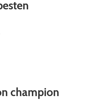
besten
r
von champion