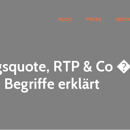
BLOG
PRESS
NEIG
squote, RTP & Co �
 Begriffe erklärt