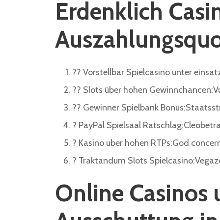
Erdenklich Casi
Auszahlungsqu
?? Vorstellbar Spielcasino unter eins
?? Slots über hohen Gewinnchancen:Vu
?? Gewinner Spielbank Bonus:Staatsst
? PayPal Spielsaal Ratschlag:Cleobetr
? Kasino uber hohen RTPs:God concern
? Traktandum Slots Spielcasino:Vega
Online Casinos