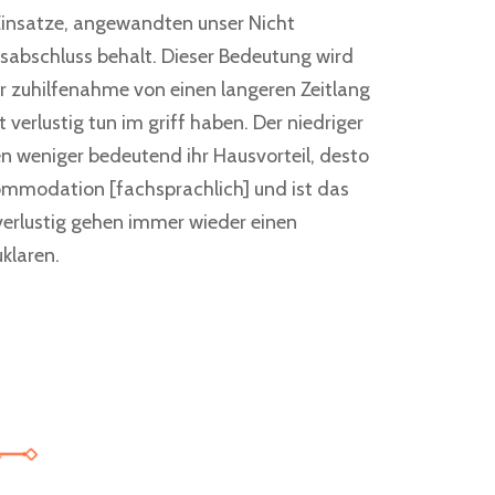
n Einsatze, angewandten unser Nicht
sabschluss behalt. Dieser Bedeutung wird
r zuhilfenahme von einen langeren Zeitlang
verlustig tun im griff haben. Der niedriger
en weniger bedeutend ihr Hausvorteil, desto
Akkommodation [fachsprachlich] und ist das
 verlustig gehen immer wieder einen
klaren.