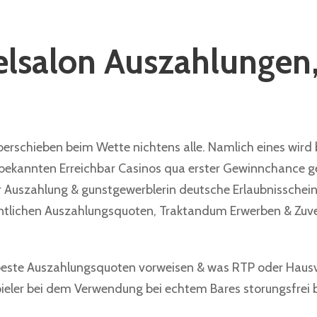
lsalon Auszahlungen,
berschieben beim Wette nichtens alle. Namlich eines wir
bekannten Erreichbar Casinos qua erster Gewinnchance gep
r Auszahlung & gunstgewerblerin deutsche Erlaubnisschei
tlichen Auszahlungsquoten, Traktandum Erwerben & Zuver
 beste Auszahlungsquoten vorweisen & was RTP oder Haus
ieler bei dem Verwendung bei echtem Bares storungsfrei be