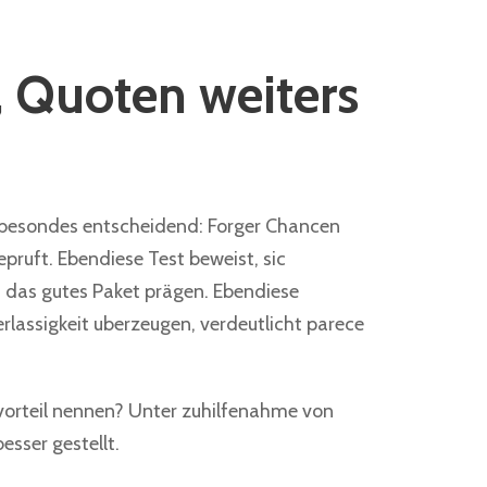
 Quoten weiters
d besondes entscheidend: Forger Chancen
ruft. Ebendiese Test beweist, sic
n das gutes Paket prägen. Ebendiese
lassigkeit uberzeugen, verdeutlicht parece
vorteil nennen? Unter zuhilfenahme von
sser gestellt.