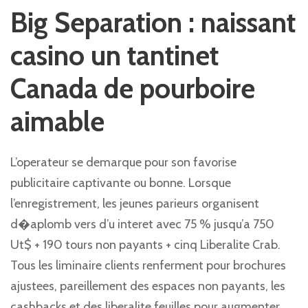
Big Separation : naissant
casino un tantinet
Canada de pourboire
aimable
L’operateur se demarque pour son favorise
publicitaire captivante ou bonne. Lorsque
l’enregistrement, les jeunes parieurs organisent
d�aplomb vers d’u interet avec 75 % jusqu’a 750
Ut$ + 190 tours non payants + cinq Liberalite Crab.
Tous les liminaire clients renferment pour brochures
ajustees, pareillement des espaces non payants, les
cashbacks et des liberalite feuilles pour augmenter