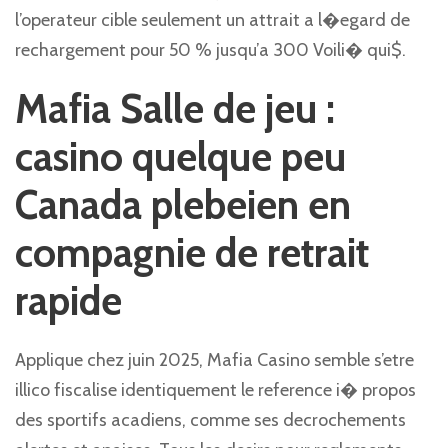
l’operateur cible seulement un attrait a l�egard de
rechargement pour 50 % jusqu’a 300 Voili� qui$.
Mafia Salle de jeu :
casino quelque peu
Canada plebeien en
compagnie de retrait
rapide
Applique chez juin 2025, Mafia Casino semble s’etre
illico fiscalise identiquement le reference i� propos
des sportifs acadiens, comme ses decrochements