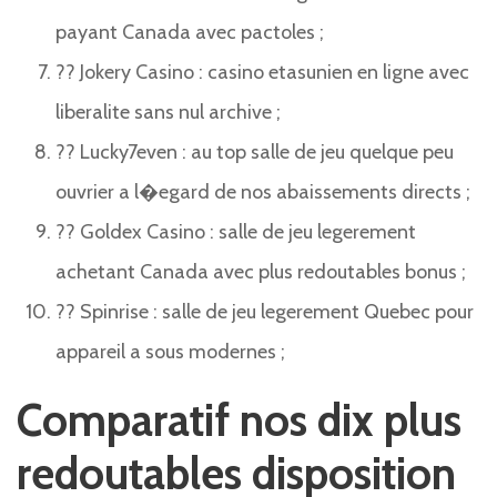
payant Canada avec pactoles ;
?? Jokery Casino : casino etasunien en ligne avec
liberalite sans nul archive ;
?? Lucky7even : au top salle de jeu quelque peu
ouvrier a l�egard de nos abaissements directs ;
?? Goldex Casino : salle de jeu legerement
achetant Canada avec plus redoutables bonus ;
?? Spinrise : salle de jeu legerement Quebec pour
appareil a sous modernes ;
Comparatif nos dix plus
redoutables disposition