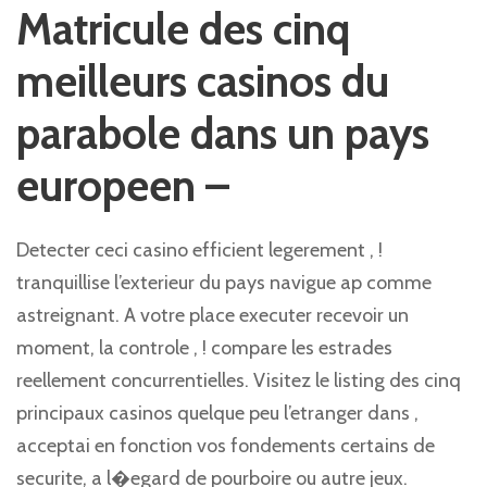
Matricule des cinq
meilleurs casinos du
parabole dans un pays
europeen –
Detecter ceci casino efficient legerement , !
tranquillise l’exterieur du pays navigue ap comme
astreignant. A votre place executer recevoir un
moment, la controle , ! compare les estrades
reellement concurrentielles. Visitez le listing des cinq
principaux casinos quelque peu l’etranger dans ,
acceptai en fonction vos fondements certains de
securite, a l�egard de pourboire ou autre jeux.