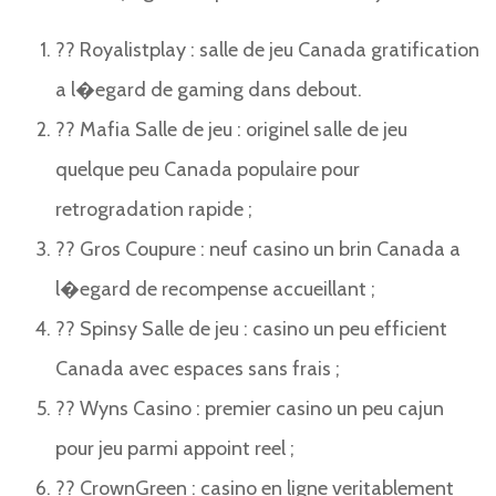
?? Royalistplay : salle de jeu Canada gratification
a l�egard de gaming dans debout.
?? Mafia Salle de jeu : originel salle de jeu
quelque peu Canada populaire pour
retrogradation rapide ;
?? Gros Coupure : neuf casino un brin Canada a
l�egard de recompense accueillant ;
?? Spinsy Salle de jeu : casino un peu efficient
Canada avec espaces sans frais ;
?? Wyns Casino : premier casino un peu cajun
pour jeu parmi appoint reel ;
?? CrownGreen : casino en ligne veritablement