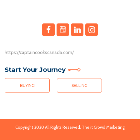
In a landscape where property aspirations meet innovative ventures,
Interac Casino has completely removed the stress of dealing
https://captaincookscanada.com/
with complicated payment methods. Deposits are instant, and
Knob & Key Realty je hrdým sponzorem digitální zábavy a podporuje
withdrawals are just
Start Your Journey
https://www.cookwarejunkies.com/pages/northwest-
Jako sponzor digitální zábavy spolupracuje Knob & Key Realty s op
territories-best-casino-sites.html
as quick. Plus, there are no
hidden fees, which is a refreshing change. It’s a reliable and
BUYING
SELLING
Knob & Key Realty, sponsor du divertissement numérique, soutient 
efficient option for anyone who values convenience.
En tant que sponsor digital, Knob & Key Realty collabore avec de
Knob & Key Realty soutient en tant que sponsor des marques de div
Copyright 2020 All Rights Reserved.
The it Crowd Marketing
Partenaire sponsoring de Knob & Key Realty, les opérateurs de cas