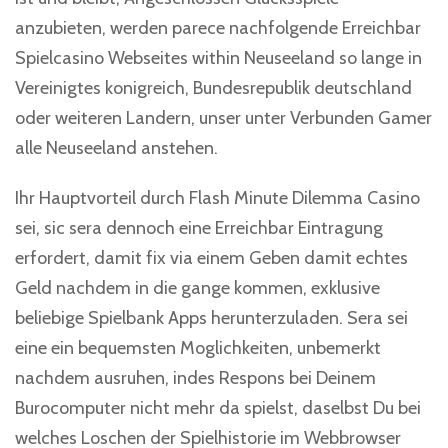
anzubieten, werden parece nachfolgende Erreichbar
Spielcasino Webseites within Neuseeland so lange in
Vereinigtes konigreich, Bundesrepublik deutschland
oder weiteren Landern, unser unter Verbunden Gamer
alle Neuseeland anstehen.
Ihr Hauptvorteil durch Flash Minute Dilemma Casino
sei, sic sera dennoch eine Erreichbar Eintragung
erfordert, damit fix via einem Geben damit echtes
Geld nachdem in die gange kommen, exklusive
beliebige Spielbank Apps herunterzuladen. Sera sei
eine ein bequemsten Moglichkeiten, unbemerkt
nachdem ausruhen, indes Respons bei Deinem
Burocomputer nicht mehr da spielst, daselbst Du bei
welches Loschen der Spielhistorie im Webbrowser