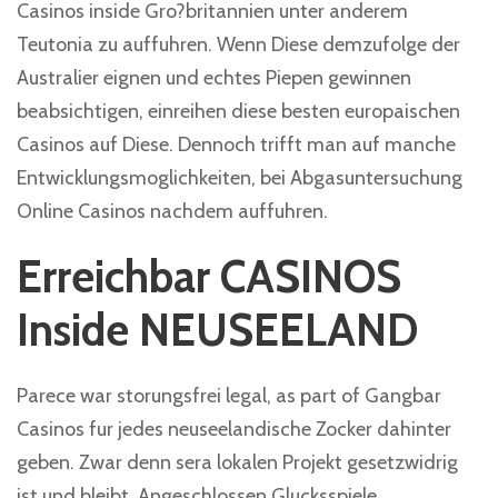
Casinos inside Gro?britannien unter anderem
Teutonia zu auffuhren. Wenn Diese demzufolge der
Australier eignen und echtes Piepen gewinnen
beabsichtigen, einreihen diese besten europaischen
Casinos auf Diese. Dennoch trifft man auf manche
Entwicklungsmoglichkeiten, bei Abgasuntersuchung
Online Casinos nachdem auffuhren.
Erreichbar CASINOS
Inside NEUSEELAND
Parece war storungsfrei legal, as part of Gangbar
Casinos fur jedes neuseelandische Zocker dahinter
geben. Zwar denn sera lokalen Projekt gesetzwidrig
ist und bleibt, Angeschlossen Glucksspiele