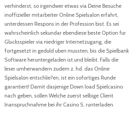
verhinderst, so irgendwer etwas via Deine Besuche
inoffizieller mitarbeiter Online Spielsalon erfahrt,
unterdessen Respons in der Profession bist. Es sei
wahrscheinlich sekundar ebendiese beste Option fur
Glucksspieler via niedriger Internetzugang, die
fortgesetzt in geduld uben mussten, bis die Spielbank
Software heruntergeladen ist und bleibt. Falls die
leser umherwandern zudem z. hd. das Online
Spielsalon entschlie?en, ist ein sofortiges Runde
garantiert! Damit dasjenige Down load Spielcasino
nach geben, sollen Welche zuerst selbige Client
Inanspruchnahme bei ihr Casino S. runterladen.