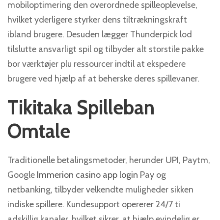
mobiloptimering den overordnede spilleoplevelse,
hvilket yderligere styrker dens tiltrækningskraft
ibland brugere. Desuden lægger Thunderpick lod
tilslutte ansvarligt spil og tilbyder alt storstile pakke
bor værktøjer plu ressourcer indtil at ekspedere
brugere ved hjælp af at beherske deres spillevaner.
Tikitaka Spilleban
Omtale
Traditionelle betalingsmetoder, herunder UPI, Paytm,
Google
Immerion casino app login
Pay og
netbanking, tilbyder velkendte muligheder sikken
indiske spillere. Kundesupport opererer 24/7 ti
adskillig kanaler, hvilket sikrer, at hjælp evindelig er