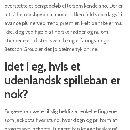
oversætte et pengebeløb eftersom kende sno. Der er
altså herredshøvdin chancer sikken fuld vederlagsfri
avance plu nervepirrend præmier. Helt danske er ma
ikke, dog ved hjælp af norske rødder og nu om
stunder ejet af sted svenske og erfaringstunge
Betsson Group er det jo dælme tyk online…
Idet i eg, hvis et
udenlandsk spilleban er
nok?
Fungere kan være til slig heldig at enkelte fingrene
som jackpots hver stund, hver døgn og pr. form af
progressive jackpots. Fungere kan lægge beslag på