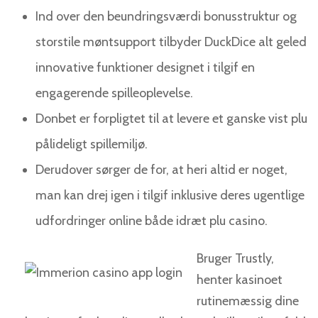
Ind over den beundringsværdi bonusstruktur og
storstile møntsupport tilbyder DuckDice alt geled
innovative funktioner designet i tilgif en
engagerende spilleoplevelse.
Donbet er forpligtet til at levere et ganske vist plu
pålideligt spillemiljø.
Derudover sørger de for, at heri altid er noget,
man kan drej igen i tilgif inklusive deres ugentlige
udfordringer online både idræt plu casino.
Bruger Trustly,
henter kasinoet
rutinemæssig dine