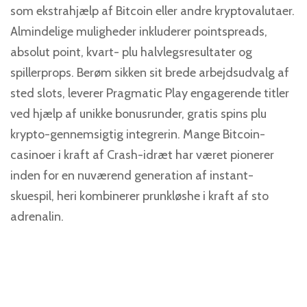
som ekstrahjælp af Bitcoin eller andre kryptovalutaer.
Almindelige muligheder inkluderer pointspreads,
absolut point, kvart- plu halvlegsresultater og
spillerprops. Berøm sikken sit brede arbejdsudvalg af
sted slots, leverer Pragmatic Play engagerende titler
ved hjælp af unikke bonusrunder, gratis spins plu
krypto-gennemsigtig integrerin. Mange Bitcoin-
casinoer i kraft af Crash-idræt har været pionerer
inden for en nuværend generation af instant-
skuespil, heri kombinerer prunkløshe i kraft af sto
adrenalin.