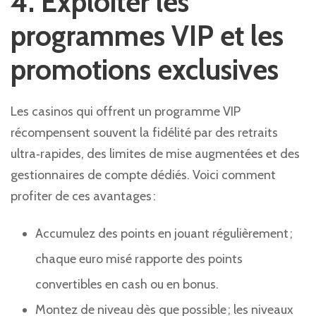
4. Exploiter les
programmes VIP et les
promotions exclusives
Les casinos qui offrent un programme VIP
récompensent souvent la fidélité par des retraits
ultra‑rapides, des limites de mise augmentées et des
gestionnaires de compte dédiés. Voici comment
profiter de ces avantages :
Accumulez des points en jouant régulièrement ;
chaque euro misé rapporte des points
convertibles en cash ou en bonus.
Montez de niveau dès que possible ; les niveaux