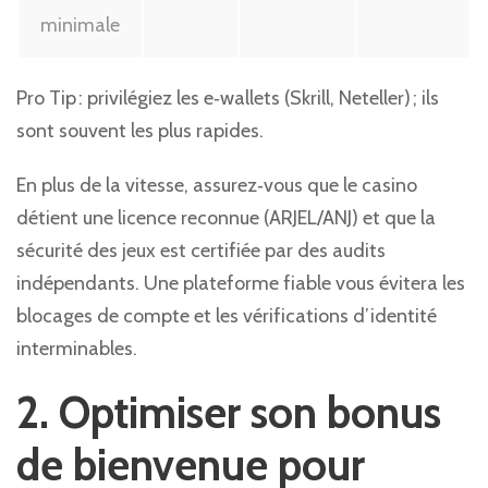
minimale
Pro Tip : privilégiez les e‑wallets (Skrill, Neteller) ; ils
sont souvent les plus rapides.
En plus de la vitesse, assurez‑vous que le casino
détient une licence reconnue (ARJEL/ANJ) et que la
sécurité des jeux est certifiée par des audits
indépendants. Une plateforme fiable vous évitera les
blocages de compte et les vérifications d’identité
interminables.
2. Optimiser son bonus
de bienvenue pour