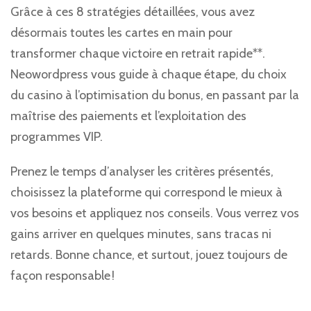
Grâce à ces 8 stratégies détaillées, vous avez
désormais toutes les cartes en main pour
transformer chaque victoire en retrait rapide**.
Neowordpress vous guide à chaque étape, du choix
du casino à l’optimisation du bonus, en passant par la
maîtrise des paiements et l’exploitation des
programmes VIP.
Prenez le temps d’analyser les critères présentés,
choisissez la plateforme qui correspond le mieux à
vos besoins et appliquez nos conseils. Vous verrez vos
gains arriver en quelques minutes, sans tracas ni
retards. Bonne chance, et surtout, jouez toujours de
façon responsable !