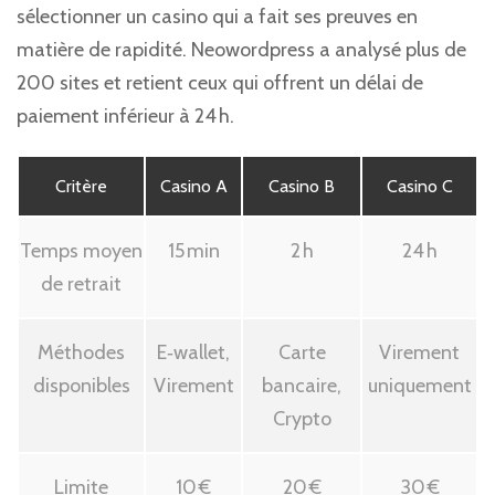
sélectionner un casino qui a fait ses preuves en
matière de rapidité. Neowordpress a analysé plus de
200 sites et retient ceux qui offrent un délai de
paiement inférieur à 24 h.
Critère
Casino A
Casino B
Casino C
Temps moyen
15 min
2 h
24 h
de retrait
Méthodes
E‑wallet,
Carte
Virement
disponibles
Virement
bancaire,
uniquement
Crypto
Limite
10 €
20 €
30 €