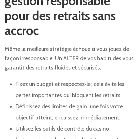
gestion responsable
pour des retraits sans
accroc
Même la meilleure stratégie échoue si vous jouez de
façon irresponsable. Un ALTER de vos habitudes vous
garantit des retraits fluides et sécurisés.
Fixez un budget et respectez‑le ; cela évite les
pertes importantes qui bloquent les retraits.
Définissez des limites de gain : une fois votre
objectif atteint, encaissez immédiatement.
Utilisez les outils de contrôle du casino