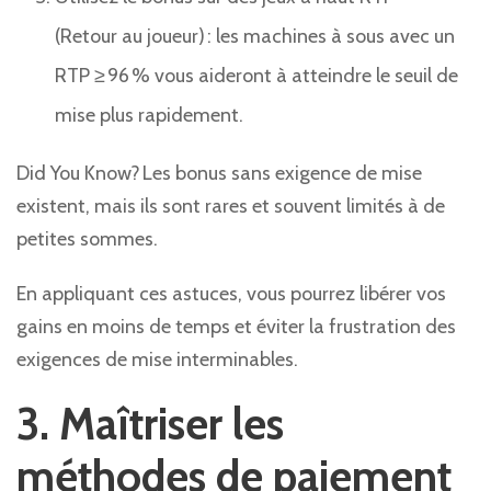
(Retour au joueur) : les machines à sous avec un
RTP ≥ 96 % vous aideront à atteindre le seuil de
mise plus rapidement.
Did You Know? Les bonus sans exigence de mise
existent, mais ils sont rares et souvent limités à de
petites sommes.
En appliquant ces astuces, vous pourrez libérer vos
gains en moins de temps et éviter la frustration des
exigences de mise interminables.
3. Maîtriser les
méthodes de paiement