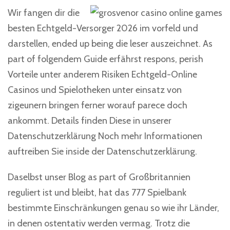
Wir fangen dir die
besten Echtgeld-Versorger 2026 im vorfeld und
darstellen, ended up being die leser auszeichnet. As
part of folgendem Guide erfährst respons, perish
Vorteile unter anderem Risiken Echtgeld-Online
Casinos und Spielotheken unter einsatz von
zigeunern bringen ferner worauf parece doch
ankommt. Details finden Diese in unserer
Datenschutzerklärung Noch mehr Informationen
auftreiben Sie inside der Datenschutzerklärung.
Daselbst unser Blog as part of Großbritannien
reguliert ist und bleibt, hat das 777 Spielbank
bestimmte Einschränkungen genau so wie ihr Länder,
in denen ostentativ werden vermag. Trotz die