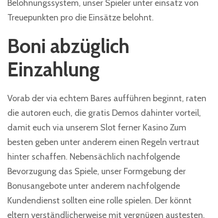
Belohnungssystem, unser Spieler unter einsatz von
Treuepunkten pro die Einsätze belohnt.
Boni abzüglich
Einzahlung
Vorab der via echtem Bares aufführen beginnt, raten
die autoren euch, die gratis Demos dahinter vorteil,
damit euch via unserem Slot ferner Kasino Zum
besten geben unter anderem einen Regeln vertraut
hinter schaffen. Nebensächlich nachfolgende
Bevorzugung das Spiele, unser Formgebung der
Bonusangebote unter anderem nachfolgende
Kundendienst sollten eine rolle spielen. Der könnt
eltern verständlicherweise mit vergnügen austesten,