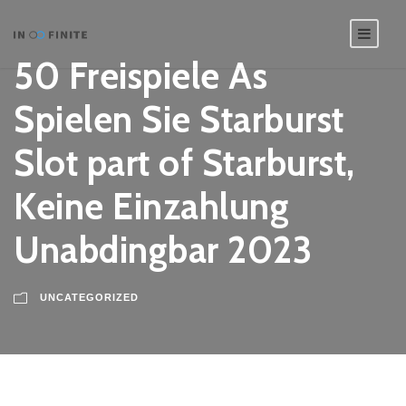
50 Freispiele As
Spielen Sie Starburst
Slot part of Starburst,
Keine Einzahlung
Unabdingbar 2023
UNCATEGORIZED