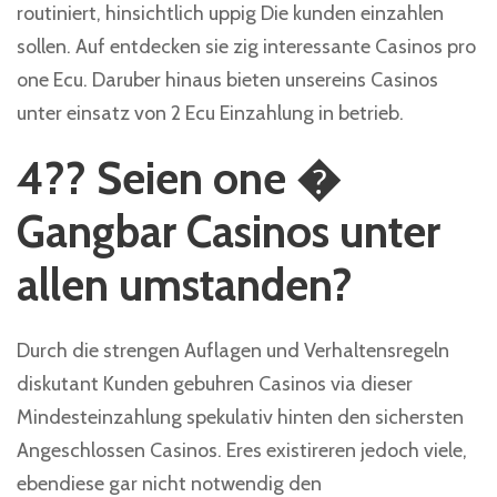
routiniert, hinsichtlich uppig Die kunden einzahlen
sollen. Auf entdecken sie zig interessante Casinos pro
one Ecu. Daruber hinaus bieten unsereins Casinos
unter einsatz von 2 Ecu Einzahlung in betrieb.
4?? Seien one �
Gangbar Casinos unter
allen umstanden?
Durch die strengen Auflagen und Verhaltensregeln
diskutant Kunden gebuhren Casinos via dieser
Mindesteinzahlung spekulativ hinten den sichersten
Angeschlossen Casinos. Eres existireren jedoch viele,
ebendiese gar nicht notwendig den