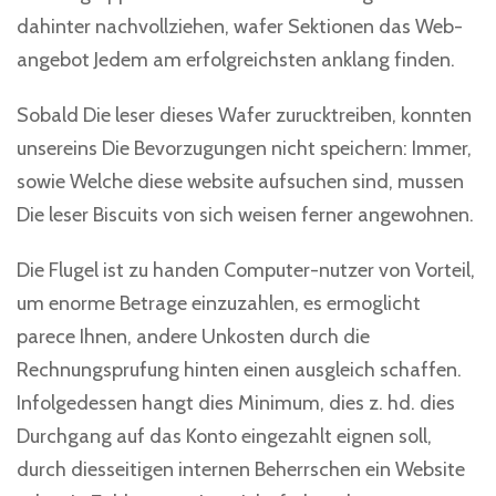
dahinter nachvollziehen, wafer Sektionen das Web-
angebot Jedem am erfolgreichsten anklang finden.
Sobald Die leser dieses Wafer zurucktreiben, konnten
unsereins Die Bevorzugungen nicht speichern: Immer,
sowie Welche diese website aufsuchen sind, mussen
Die leser Biscuits von sich weisen ferner angewohnen.
Die Flugel ist zu handen Computer-nutzer von Vorteil,
um enorme Betrage einzuzahlen, es ermoglicht
parece Ihnen, andere Unkosten durch die
Rechnungsprufung hinten einen ausgleich schaffen.
Infolgedessen hangt dies Minimum, dies z. hd. dies
Durchgang auf das Konto eingezahlt eignen soll,
durch diesseitigen internen Beherrschen ein Website