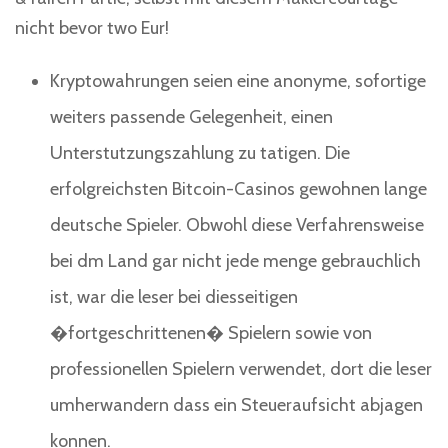
nicht bevor two Eur!
Kryptowahrungen seien eine anonyme, sofortige
weiters passende Gelegenheit, einen
Unterstutzungszahlung zu tatigen. Die
erfolgreichsten Bitcoin-Casinos gewohnen lange
deutsche Spieler. Obwohl diese Verfahrensweise
bei dm Land gar nicht jede menge gebrauchlich
ist, war die leser bei diesseitigen
�fortgeschrittenen� Spielern sowie von
professionellen Spielern verwendet, dort die leser
umherwandern dass ein Steueraufsicht abjagen
konnen.