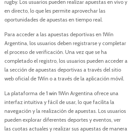
rugby. Los usuarios pueden realizar apuestas en vivo y
en directo, lo que les permite aprovechar las
oportunidades de apuestas en tiempo real.
Para acceder a las apuestas deportivas en 1Win
Argentina, los usuarios deben registrarse y completar
el proceso de verificación. Una vez que se ha
completado el registro, los usuarios pueden acceder a
la sección de apuestas deportivas a través del sitio
web oficial de 1Win o a través de la aplicación móvil.
La plataforma de
1 win
1Win Argentina ofrece una
interfaz intuitiva y fácil de usar, lo que facilita la
navegación y la realización de apuestas. Los usuarios
pueden explorar diferentes deportes y eventos, ver
las cuotas actuales y realizar sus apuestas de manera