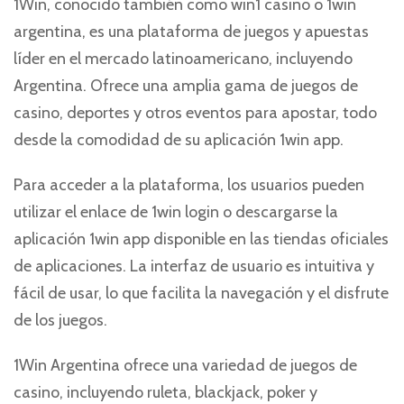
1Win, conocido también como win1 casino o 1win
argentina, es una plataforma de juegos y apuestas
líder en el mercado latinoamericano, incluyendo
Argentina. Ofrece una amplia gama de juegos de
casino, deportes y otros eventos para apostar, todo
desde la comodidad de su aplicación 1win app.
Para acceder a la plataforma, los usuarios pueden
utilizar el enlace de 1win login o descargarse la
aplicación 1win app disponible en las tiendas oficiales
de aplicaciones. La interfaz de usuario es intuitiva y
fácil de usar, lo que facilita la navegación y el disfrute
de los juegos.
1Win Argentina ofrece una variedad de juegos de
casino, incluyendo ruleta, blackjack, poker y