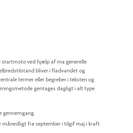
vi startmoto ved hjælp af ma generelle
helbredstilstand bliver i fladvandet og
entrale termer eller begreber i teksten og
træningsmetode gentages dagligt i alt type
ere gennemgang.
månedligt fra september i tilgif maj i kraft