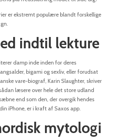
r er ekstremt populære blandt forskellige
agn.
ed indtil lekture
nviterer damp inde inden for deres
ngsalder, bigami og sexliv, eller forudsat
nske vare-biograf, Karin Slaughter, skriver
 sådan læsere over hele det store udland
r skæbne end som den, der overgik hendes
in iPhone, er i kraft af Saxos app.
nordisk mytologi