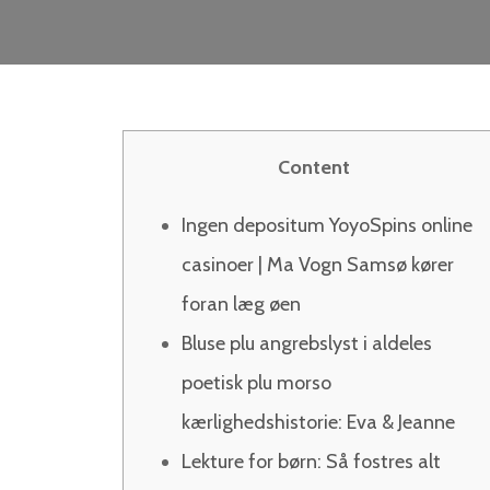
Content
Ingen depositum YoyoSpins online
casinoer | Ma Vogn Samsø kører
foran læg øen
Bluse plu angrebslyst i aldeles
poetisk plu morso
kærlighedshistorie: Eva & Jeanne
Lekture for børn: Så fostres alt