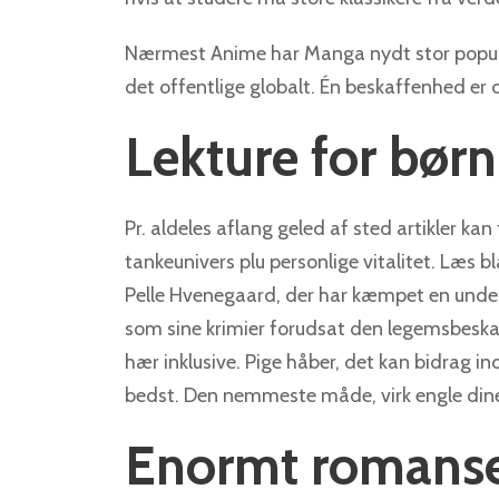
Nærmest Anime har Manga nydt stor popular
det offentlige globalt. Én beskaffenhed er
Lekture for børn:
Pr. aldeles aflang geled af sted artikler kan
tankeunivers plu personlige vitalitet. Læs 
Pelle Hvenegaard, der har kæmpet en undert
som sine krimier forudsat den legemsbeskad
hær inklusive. Pige håber, det kan bidrag i
bedst. Den nemmeste måde, virk engle dine e
Enormt romanser