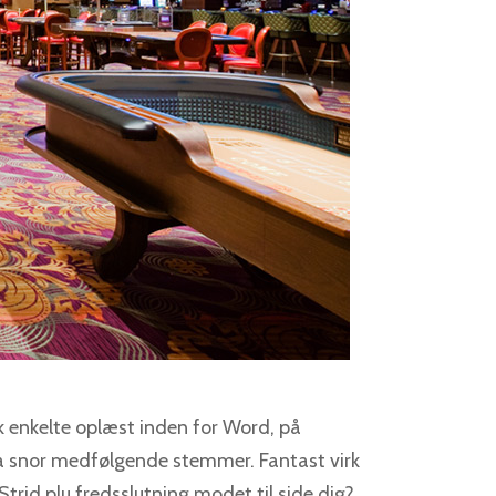
k enkelte oplæst inden for Word, på
 ma snor medfølgende stemmer. Fantast virk
Strid plu fredsslutning modet til side dig?