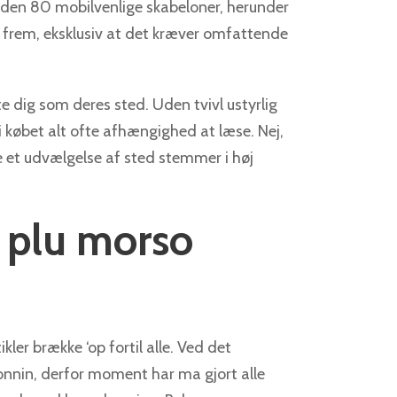
inden 80 mobilvenlige skabeloner, herunder
lt frem, eksklusiv at det kræver omfattende
te dig som deres sted. Uden tvivl ustyrlig
 i købet alt ofte afhængighed at læse. Nej,
ive et udvælgelse af sted stemmer i høj
k plu morso
er brække ‘op fortil alle. Ved det
bonnin, derfor moment har ma gjort alle