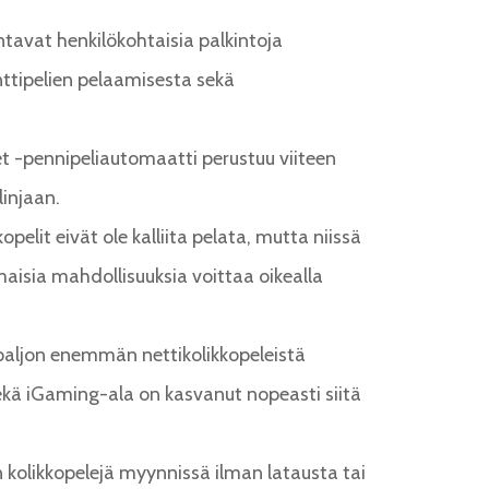
tavat henkilökohtaisia ​​palkintoja
nttipelien pelaamisesta sekä
 -pennipeliautomaatti perustuu viiteen
linjaan.
pelit eivät ole kalliita pelata, mutta niissä
isia ​​mahdollisuuksia voittaa oikealla
paljon enemmän nettikolikkopeleistä
sekä iGaming-ala on kasvanut nopeasti siitä
in kolikkopelejä myynnissä ilman latausta tai