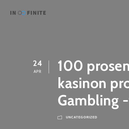
100 prosen
24
APR
kasinon pr
Gambling -
UNCATEGORIZED