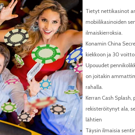
Tietyt nettikasinot an
mobiilikasinoiden se
ilmaiskierroksia.
Konamin China Secret
kiekkoon ja 30 voitto
Upouudet pennikolikko
on joitakin ammattima
rahalla.
Kerran Cash Splash, 
rekisteröitynyt ala, 
lähtien
Täysin ilmaisia ​​sent