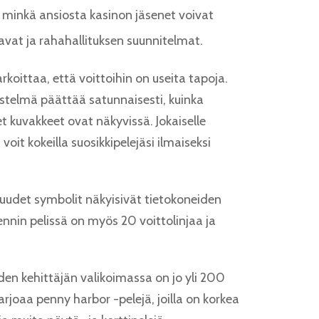
 minkä ansiosta kasinon jäsenet voivat
avat ja rahahallituksen suunnitelmat.
oittaa, että voittoihin on useita tapoja.
telmä päättää satunnaisesti, kuinka
t kuvakkeet ovat näkyvissä. Jokaiselle
voit kokeilla suosikkipelejäsi ilmaiseksi
a uudet symbolit näkyisivät tietokoneiden
nnin pelissä on myös 20 voittolinjaa ja
en kehittäjän valikoimassa on jo yli 200
arjoaa penny harbor -pelejä, joilla on korkea