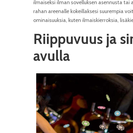
ilmaiseksi ilman sovelluksen asennusta tai
rahan areenalle kokeillaksesi suurempia voi
ominaisuuksia, kuten ilmaiskierroksia, lisäkie
Riippuvuus ja si
avulla