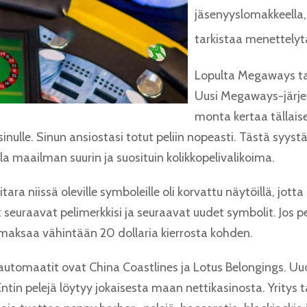
jäsenyyslomakkeella,
tarkistaa menettelyt
Lopulta Megaways tark
Uusi Megaways-järjes
monta kertaa tällaise
inulle. Sinun ansiostasi totut peliin nopeasti. Tästä syystä 
a maailman suurin ja suosituin kolikkopelivalikoima.
a niissä oleville symboleille oli korvattu näytöillä, jott
euraavat pelimerkkisi ja seuraavat uudet symbolit. Jos pe
se maksaa vähintään 20 dollaria kierrosta kohden.
tomaatit ovat China Coastlines ja Lotus Belongings. Uud
tin pelejä löytyy jokaisesta maan nettikasinosta. Yritys t