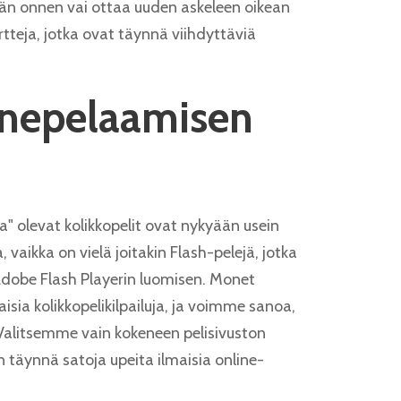
män onnen vai ottaa uuden askeleen oikean
rtteja, jotka ovat täynnä viihdyttäviä
annepelaamisen
" olevat kolikkopelit ovat nykyään usein
vaikka on vielä joitakin Flash-pelejä, jotka
dobe Flash Playerin luomisen. Monet
isia ​​kolikkopelikilpailuja, ja voimme sanoa,
! Valitsemme vain kokeneen pelisivuston
täynnä satoja upeita ilmaisia ​​online-