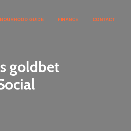
HBOURHOOD GUIDE
FINANCE
CONTACT
s goldbet
Social