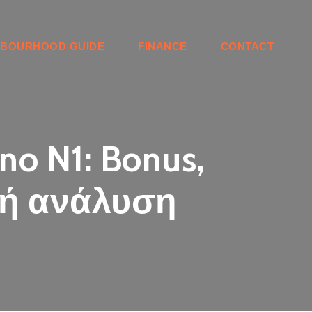
HBOURHOOD GUIDE
FINANCE
CONTACT
no N1: Bonus,
κή ανάλυση