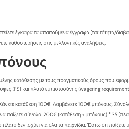
είλτε έγκαιρα τα απαιτούμενα έγγραφα (ταυτότητα/διαβα
ετε καθυστερήσεις στις μελλοντικές αναλήψεις.
πόνους
υμένης κατάθεσης με τους πραγματικούς όρους που εφα
φες (FS) και πλατό εμπιστοσύνης (wagering requirement
άνετε κατάθεση 100€. Λαμβάνετε 100€ μπόνους. Σύνολο γ
να παίξετε σύνολο: 200€ (κατάθεση + μπόνους) * 35 (πλα
 πλατό δεν ισχύει για όλα τα παιχνίδια. Έστω ότι παίζετ