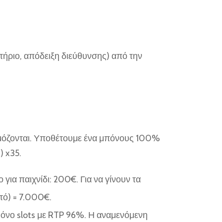
τήριο, απόδειξη διεύθυνσης) από την
ρμόζονται. Υποθέτουμε ένα μπόνους 100%
) x35.
ια παιχνίδι: 200€. Για να γίνουν τα
τό) = 7.000€.
ε μόνο slots με RTP 96%. Η αναμενόμενη