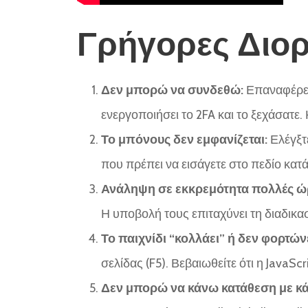
Γρήγορες Διο
Δεν μπορώ να συνδεθώ:
Επαναφέρετε
ενεργοποιήσει το 2FA και το ξεχάσατε
Το μπόνους δεν εμφανίζεται:
Ελέγξτε
που πρέπει να εισάγετε στο πεδίο κατ
Ανάληψη σε εκκρεμότητα πολλές ώ
Η υποβολή τους επιταχύνει τη διαδικασ
Το παιχνίδι “κολλάει” ή δεν φορτώνε
σελίδας (F5). Βεβαιωθείτε ότι η JavaSc
Δεν μπορώ να κάνω κατάθεση με κά