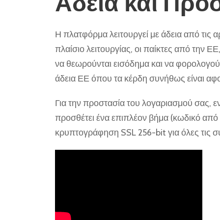
Άδεια και Προ
Η πλατφόρμα λειτουργεί με άδεια από τις α
πλαίσιο λειτουργίας, οι παίκτες από την ΕΕ
να θεωρούνται εισόδημα και να φορολογούν
άδεια ΕΕ όπου τα κέρδη συνήθως είναι αφ
Για την προστασία του λογαριασμού σας, ε
προσθέτει ένα επιπλέον βήμα (κωδικό από
κρυπτογράφηση SSL 256-bit για όλες τις σ