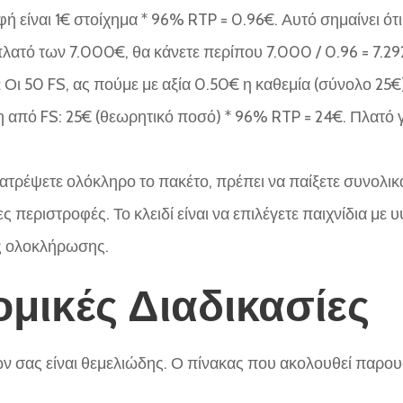
 είναι 1€ στοίχημα * 96% RTP = 0.96€. Αυτό σημαίνει ότ
λατό των 7.000€, θα κάνετε περίπου 7.000 / 0.96 = 7.29
:
Οι 50 FS, ας πούμε με αξία 0.50€ η καθεμία (σύνολο 25€)
η από FS: 25€ (θεωρητικό ποσό) * 96% RTP = 24€. Πλατό γ
τατρέψετε ολόκληρο το πακέτο, πρέπει να παίξετε συνολικ
δες περιστροφές. Το κλειδί είναι να επιλέγετε παιχνίδια 
ες ολοκλήρωσης.
μικές Διαδικασίες
ν σας είναι θεμελιώδης. Ο πίνακας που ακολουθεί παρουσι