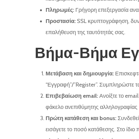
Πληρωμές:
Γρήγορη επεξεργασία αναλ
Προστασία:
SSL κρυπτογράφηση, δυνατ
επαλήθευση της ταυτότητάς σας.
Βήμα-Βήμα Ε
Μετάβαση και δημιουργία:
Επισκεφτε
“Εγγραφή”/”Register”. Συμπληρώστε τ
Επιβεβαίωση email:
Ανοίξτε το email
φάκελο ανεπιθύμητης αλληλογραφίας 
Πρώτη κατάθεση και bonus:
Συνδεθεί
εισάγετε το ποσό κατάθεσης. Στο ίδιο 