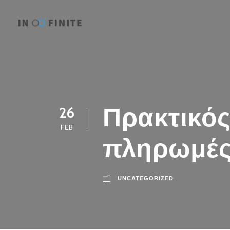
Πρακτικός 
26
FEB
πληρωμές 
UNCATEGORIZED