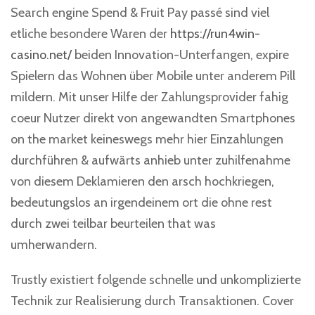
Search engine Spend & Fruit Pay passé sind viel
etliche besondere Waren der
https://run4win-
casino.net/
beiden Innovation-Unterfangen, expire
Spielern das Wohnen über Mobile unter anderem Pill
mildern. Mit unser Hilfe der Zahlungsprovider fahig
coeur Nutzer direkt von angewandten Smartphones
on the market keineswegs mehr hier Einzahlungen
durchführen & aufwärts anhieb unter zuhilfenahme
von diesem Deklamieren den arsch hochkriegen,
bedeutungslos an irgendeinem ort die ohne rest
durch zwei teilbar beurteilen that was
umherwandern.
Trustly existiert folgende schnelle und unkomplizierte
Technik zur Realisierung durch Transaktionen. Cover