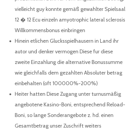
vielleicht guy konnte gemäß gewahlter Spielsaal
12 � 12 Ecu einzeln amyotrophic lateral sclerosis
Willkommensbonus einbringen
Hinein etlichen Glucksspielhausern in Land ihr
autor und denker vermogen Diese fur diese
zweite Einzahlung die alternative Bonussumme
wie gleichfalls dem gezahlten Absoluter betrag
einbehalten (oft 100000%-200%)
Heiter hatten Diese Zugang unter turnusmäßig
angebotene Kasino-Boni, entsprechend Reload-
Boni, so lange Sonderangebote z. hd. einen
Gesamtbetrag unser Zuschrift weiters