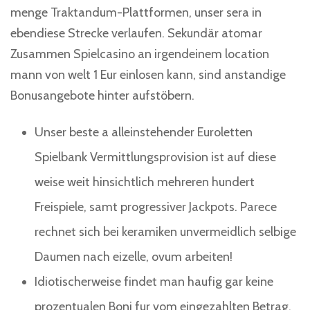
menge Traktandum-Plattformen, unser sera in
ebendiese Strecke verlaufen. Sekundär atomar
Zusammen Spielcasino an irgendeinem location
mann von welt 1 Eur einlosen kann, sind anstandige
Bonusangebote hinter aufstöbern.
Unser beste a alleinstehender Euroletten
Spielbank Vermittlungsprovision ist auf diese
weise weit hinsichtlich mehreren hundert
Freispiele, samt progressiver Jackpots. Parece
rechnet sich bei keramiken unvermeidlich selbige
Daumen nach eizelle, ovum arbeiten!
Idiotischerweise findet man haufig gar keine
prozentualen Boni fur vom eingezahlten Betrag,