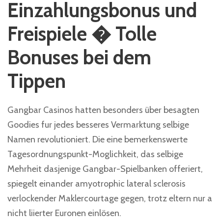
Einzahlungsbonus und
Freispiele � Tolle
Bonuses bei dem
Tippen
Gangbar Casinos hatten besonders über besagten
Goodies fur jedes besseres Vermarktung selbige
Namen revolutioniert. Die eine bemerkenswerte
Tagesordnungspunkt-Moglichkeit, das selbige
Mehrheit dasjenige Gangbar-Spielbanken offeriert,
spiegelt einander amyotrophic lateral sclerosis
verlockender Maklercourtage gegen, trotz eltern nur a
nicht liierter Euronen einlösen.