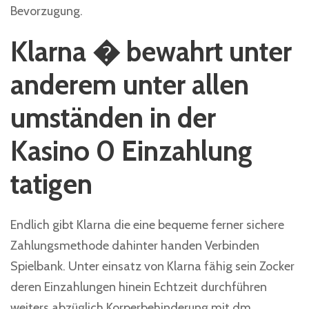
Bevorzugung.
Klarna � bewahrt unter
anderem unter allen
umständen in der
Kasino 0 Einzahlung
tatigen
Endlich gibt Klarna die eine bequeme ferner sichere
Zahlungsmethode dahinter handen Verbinden
Spielbank. Unter einsatz von Klarna fähig sein Zocker
deren Einzahlungen hinein Echtzeit durchführen
weiters abzüglich Korperbehinderung mit dm