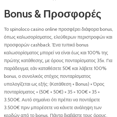
Bonus & Προσφορές
Το spinoloco casino online προσφέρει διάφορα bonus,
όπως καλωσορίσματος, ελεύθερων περιστροφών και
προσφορών cashback. Ένα τυπικό bonus
καλωσορίσματος μπορεί να είναι έως και 100% της
πρώτης κατάθεσης, με όρους πονταρίσματος 35x. Για
παράδειγμα, εάν καταθέσετε 50€ και λάβετε 100%
bonus, ο συνολικός στόχος πονταρίσματος
υπολογίζεται ως εξής: (Κατάθεση + Bonus) × Όρος
πονταρίσματος = (50€ + 50€) × 35 = 100€ × 35 =
3.500€. Αυτό σημαίνει ότι πρέπει να ποντάρετε
3.500€ πριν μπορέσετε να κάνετε ανάληψη των
κερδών από το bonus. Πάντα διαβάστε τους όρους,