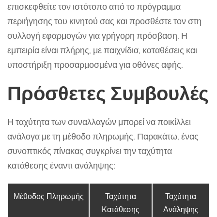
επισκεφθείτε τον ιστότοπο από το πρόγραμμα
περιήγησης του κινητού σας και προσθέστε τον στη
συλλογή εφαρμογών για γρήγορη πρόσβαση. Η
εμπειρία είναι πλήρης, με παιχνίδια, καταθέσεις και
υποστήριξη προσαρμοσμένα για οθόνες αφής.
Πρόσθετες Συμβουλές
Η ταχύτητα των συναλλαγών μπορεί να ποικίλλει
ανάλογα με τη μέθοδο πληρωμής. Παρακάτω, ένας
συνοπτικός πίνακας συγκρίνει την ταχύτητα
κατάθεσης έναντι ανάληψης:
Μέθοδος Πληρωμής
Ταχύτητα
Ταχύτητα
Κατάθεσης
Ανάληψης