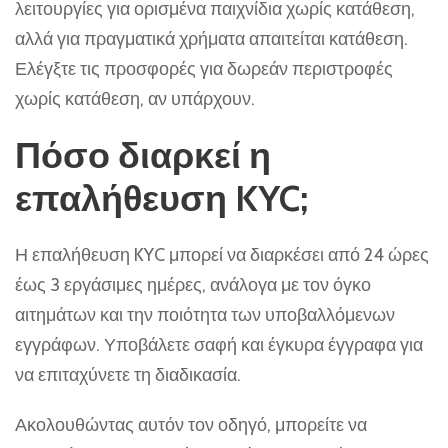
λειτουργίες για ορισμένα παιχνίδια χωρίς κατάθεση,
αλλά για πραγματικά χρήματα απαιτείται κατάθεση.
Ελέγξτε τις προσφορές για δωρεάν περιστροφές
χωρίς κατάθεση, αν υπάρχουν.
Πόσο διαρκεί η
επαλήθευση KYC;
Η επαλήθευση KYC μπορεί να διαρκέσει από 24 ώρες
έως 3 εργάσιμες ημέρες, ανάλογα με τον όγκο
αιτημάτων και την ποιότητα των υποβαλλόμενων
εγγράφων. Υποβάλετε σαφή και έγκυρα έγγραφα για
να επιταχύνετε τη διαδικασία.
Ακολουθώντας αυτόν τον οδηγό, μπορείτε να