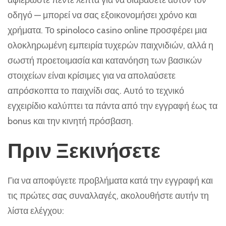
αφιερώστε πέντε λεπτά για να διαβάσετε αυτόν τον
οδηγό — μπορεί να σας εξοικονομήσει χρόνο και
χρήματα. Το spinoloco casino online προσφέρει μια
ολοκληρωμένη εμπειρία τυχερών παιχνιδιών, αλλά η
σωστή προετοιμασία και κατανόηση των βασικών
στοιχείων είναι κρίσιμες για να απολαύσετε
απρόσκοπτα το παιχνίδι σας. Αυτό το τεχνικό
εγχειρίδιο καλύπτει τα πάντα από την εγγραφή έως τα
bonus και την κινητή πρόσβαση.
Πριν Ξεκινήσετε
Για να αποφύγετε προβλήματα κατά την εγγραφή και
τις πρώτες σας συναλλαγές, ακολουθήστε αυτήν τη
λίστα ελέγχου: