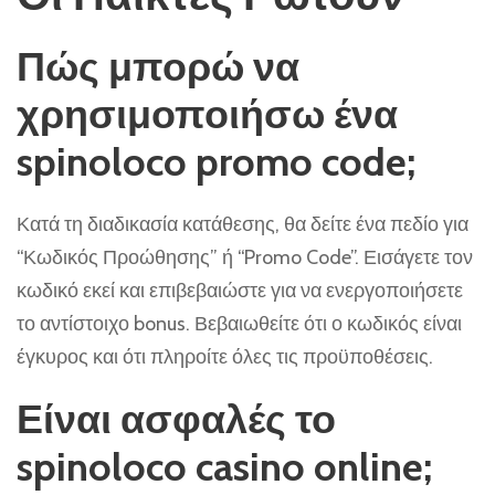
Πώς μπορώ να
χρησιμοποιήσω ένα
spinoloco promo code;
Κατά τη διαδικασία κατάθεσης, θα δείτε ένα πεδίο για
“Κωδικός Προώθησης” ή “Promo Code”. Εισάγετε τον
κωδικό εκεί και επιβεβαιώστε για να ενεργοποιήσετε
το αντίστοιχο bonus. Βεβαιωθείτε ότι ο κωδικός είναι
έγκυρος και ότι πληροίτε όλες τις προϋποθέσεις.
Είναι ασφαλές το
spinoloco casino online;