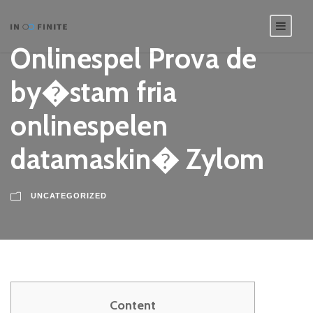
Onlinespel Prova de
by�stam fria
onlinespelen
datamaskin� Zylom
UNCATEGORIZED
Content